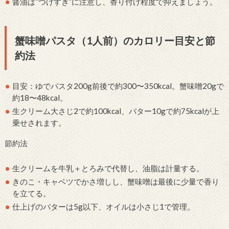
醤油は“つけすぎ”に注意し、香り付け程度で抑えましょう。
蟹味噌パスタ（1人前）のカロリー目安と節
約法
目安：ゆでパスタ200g前後で約300〜350kcal。蟹味噌20gで
約18〜48kcal。
生クリーム大さじ2で約100kcal、バター10gで約75kcalが上
乗せされます。
節約法
生クリームを牛乳＋とろみで代替し、油脂は計量する。
きのこ・キャベツでかさ増しし、蟹味噌は最後に少量で香り
を立てる。
仕上げのバターは5g以下、オイルは小さじ1で管理。