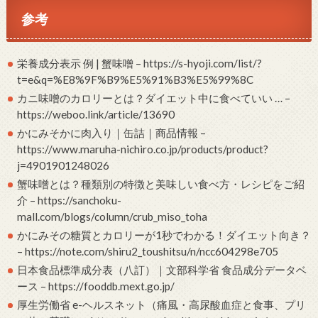
参考
栄養成分表示 例 | 蟹味噌 – https://s-hyoji.com/list/?
t=e&q=%E8%9F%B9%E5%91%B3%E5%99%8C
カニ味噌のカロリーとは？ダイエット中に食べていい … –
https://weboo.link/article/13690
かにみそかに肉入り｜缶詰｜商品情報 –
https://www.maruha-nichiro.co.jp/products/product?
j=4901901248026
蟹味噌とは？種類別の特徴と美味しい食べ方・レシピをご紹
介 – https://sanchoku-
mall.com/blogs/column/crub_miso_toha
かにみその糖質とカロリーが1秒でわかる！ダイエット向き？
– https://note.com/shiru2_toushitsu/n/ncc604298e705
日本食品標準成分表（八訂）｜文部科学省 食品成分データベ
ース – https://fooddb.mext.go.jp/
厚生労働省 e-ヘルスネット（痛風・高尿酸血症と食事、プリ