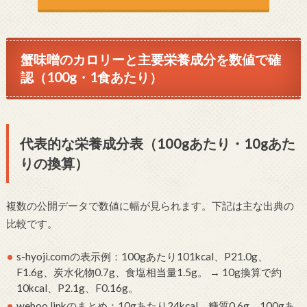
蟹味噌のカロリーと主要栄養成分を数値で確
認（100g・1食あたり）
代表的な栄養成分表（100gあたり・10gあた
りの換算）
複数の公開データで数値に幅が見られます。下記は主な出典の
比較です。
s-hyoji.comの表示例：100gあたり101kcal、P21.0g、
F1.6g、炭水化物0.7g、食塩相当量1.5g。 → 10g換算で約
10kcal、P2.1g、F0.16g。
weboo.linkのまとめ：10gあたり24kcal、糖質0.6g、100gあ