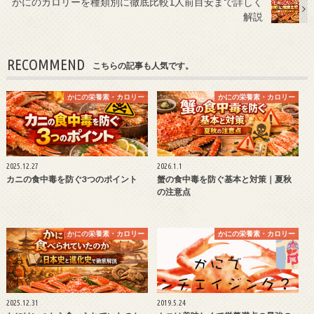
かにのカロリーを種類別に徹底比較1人前目安まで詳しく
解説
RECOMMEND
こちらの記事も人気です。
かにの栄養素・カロリー
かにの栄養素・カロリー
2025.12.27
2026.1.1
カニの食中毒を防ぐ3つのポイント
蟹の食中毒を防ぐ基本と対策｜夏秋
の注意点
かにの栄養素・カロリー
かにの栄養素・カロリー
2025.12.31
2019.5.24