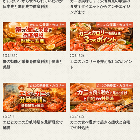
かにはいつから食べられていたのか
カニは美味しくて栄養満点の最強の
日本史と進化史で徹底解説
食材？ダイエットからアンチエイジ
ングまで
かにの栄養素・カロリー
かにの栄養素・カロリー
2025.12.30
2025.12.26
蟹の効能と栄養を徹底解説｜健康と
カニのカロリーを抑える3つのポイン
美肌
ト
かにの栄養素・カロリー
かにの栄養素・カロリー
2026.1.1
2025.12.28
エビとカニの分岐時期を最新研究で
カニの食べ過ぎで起きる症状と自宅
解説
での対処法