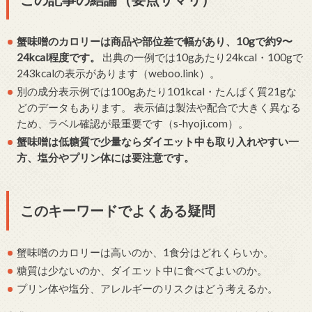
蟹味噌のカロリーは商品や部位差で幅があり、10gで約9〜
24kcal程度です。
出典の一例では10gあたり24kcal・100gで
243kcalの表示があります（weboo.link）。
別の成分表示例では100gあたり101kcal・たんぱく質21gな
どのデータもあります。 表示値は製法や配合で大きく異なる
ため、ラベル確認が最重要です（s-hyoji.com）。
蟹味噌は低糖質で少量ならダイエット中も取り入れやすい一
方、塩分やプリン体には要注意です。
このキーワードでよくある疑問
蟹味噌のカロリーは高いのか、1食分はどれくらいか。
糖質は少ないのか、ダイエット中に食べてよいのか。
プリン体や塩分、アレルギーのリスクはどう考えるか。