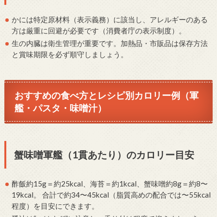
かには特定原材料（表示義務）に該当し、アレルギーのある
方は厳重に回避が必要です（消費者庁の表示制度）。
生の内臓は衛生管理が重要です。加熱品・市販品は保存方法
と賞味期限を必ず順守しましょう。
おすすめの食べ方とレシピ別カロリー例（軍
艦・パスタ・味噌汁）
蟹味噌軍艦（1貫あたり）のカロリー目安
酢飯約15g＝約25kcal、海苔＝約1kcal、蟹味噌約8g＝約8〜
19kcal。 合計で約34〜45kcal（脂質高めの配合では〜55kcal
程度）を目安にできます。