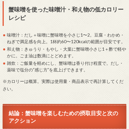
蟹味噌を使った味噌汁・和え物の低カロリー
レシピ
味噌汁：だし＋味噌に蟹味噌を小さじ1〜2。豆腐・わかめ・
ねぎで満足感を向上。1杯約60〜120kcalの範囲が目安です。
和え物：きゅうり・もやし・大葉に蟹味噌小さじ1＋酢で軽や
かに。ごま油は数滴にとどめます。
雑炊：ご飯量を軽めにし、蟹味噌は香り付け程度で。だし・
薬味で塩分の“感じ方”を底上げできます。
※カロリーは概算。実際は使用量・商品表示で再計算してくだ
さい。
結論：蟹味噌を楽しむための摂取目安と次の
アクション