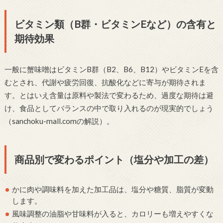
ビタミン類（B群・ビタミンEなど）の含有と
期待効果
一般に蟹味噌はビタミンB群（B2、B6、B12）やビタミンEを含
むとされ、代謝や疲労回復、抗酸化などに寄与が期待されま
す。とはいえ含量は原料や製法で変わるため、過度な期待は避
け、食品としてバランスの中で取り入れるのが現実的でしょう
（sanchoku-mall.comの解説）。
商品別で変わるポイント（塩分や加工の差）
かに肉や調味料を加えた加工品は、塩分や糖質、脂質が変動
します。
風味調整の油脂や甘味料が入ると、カロリーも増えやすくな