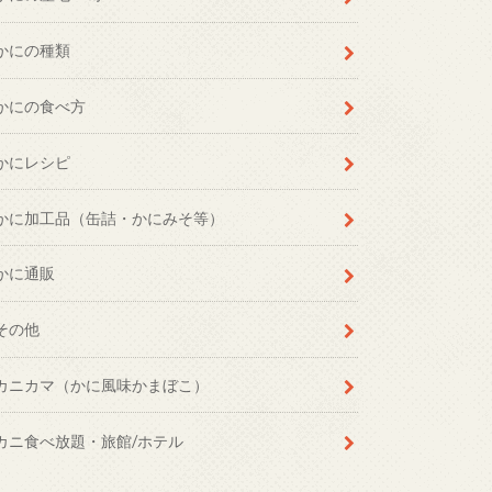
かにの種類
かにの食べ方
かにレシピ
かに加工品（缶詰・かにみそ等）
かに通販
その他
カニカマ（かに風味かまぼこ）
カニ食べ放題・旅館/ホテル