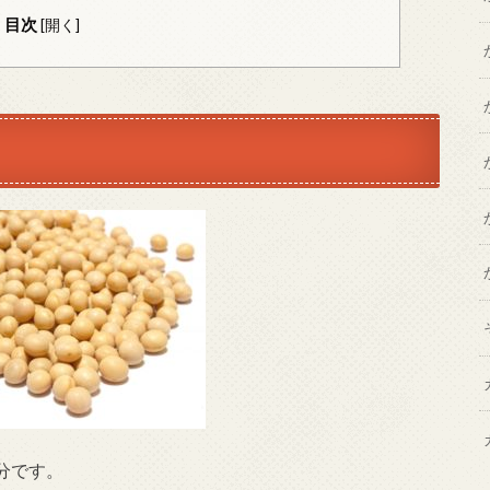
目次
[
開く
]
分です。