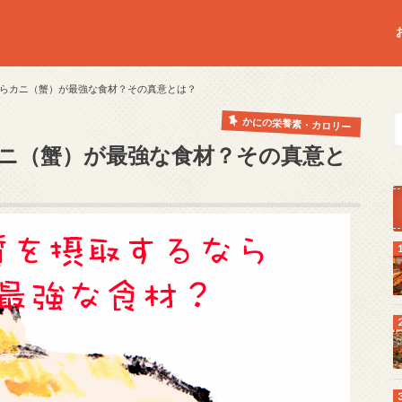
らカニ（蟹）が最強な食材？その真意とは？
かにの栄養素・カロリー
ニ（蟹）が最強な食材？その真意と