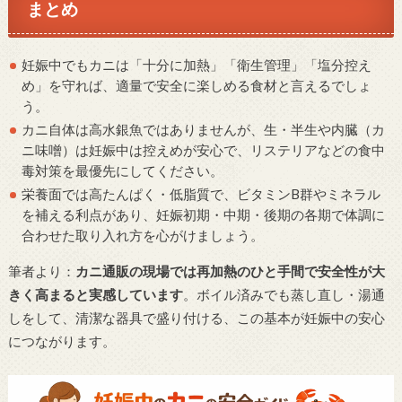
まとめ
妊娠中でもカニは「十分に加熱」「衛生管理」「塩分控え
め」を守れば、適量で安全に楽しめる食材と言えるでしょ
う。
カニ自体は高水銀魚ではありませんが、生・半生や内臓（カ
ニ味噌）は妊娠中は控えめが安心で、リステリアなどの食中
毒対策を最優先にしてください。
栄養面では高たんぱく・低脂質で、ビタミンB群やミネラル
を補える利点があり、妊娠初期・中期・後期の各期で体調に
合わせた取り入れ方を心がけましょう。
筆者より：
カニ通販の現場では再加熱のひと手間で安全性が大
きく高まると実感しています
。ボイル済みでも蒸し直し・湯通
しをして、清潔な器具で盛り付ける、この基本が妊娠中の安心
につながります。