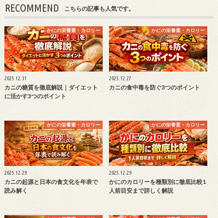
RECOMMEND
こちらの記事も人気です。
かにの栄養素・カロリー
かにの栄養素・カロリー
2025.12.31
2025.12.27
カニの糖質を徹底解説｜ダイエット
カニの食中毒を防ぐ3つのポイント
に活かす3つのポイント
かにの栄養素・カロリー
かにの栄養素・カロリー
2025.12.29
2025.12.29
カニの起源と日本の食文化を年表で
かにのカロリーを種類別に徹底比較1
読み解く
人前目安まで詳しく解説