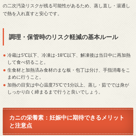
の二次汚染リスクが残る可能性があるため、蒸し直し・湯通し
で熱を入れ直すと安心です。
調理・保管時のリスク軽減の基本ルール
冷蔵は5℃以下、冷凍は-18℃以下、解凍後は当日中に再加熱
して食べ切ること。
生食材と加熱済み食材のまな板・包丁は分け、手指消毒をこ
まめに行うこと。
加熱の目安は中心温度75℃で1分以上、蒸し・茹ででは身が
しっかり白く締まるまで行うと良いでしょう。
カニの栄養素：妊娠中に期待できるメリット
と注意点