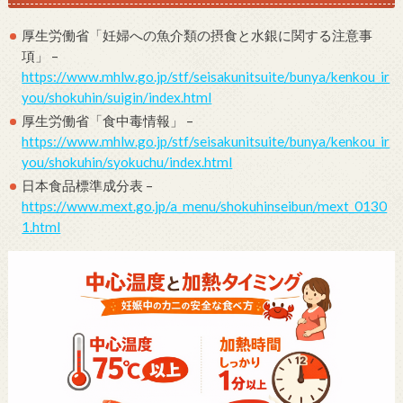
厚生労働省「妊婦への魚介類の摂食と水銀に関する注意事
項」 –
https://www.mhlw.go.jp/stf/seisakunitsuite/bunya/kenkou_ir
you/shokuhin/suigin/index.html
厚生労働省「食中毒情報」 –
https://www.mhlw.go.jp/stf/seisakunitsuite/bunya/kenkou_ir
you/shokuhin/syokuchu/index.html
日本食品標準成分表 –
https://www.mext.go.jp/a_menu/shokuhinseibun/mext_0130
1.html