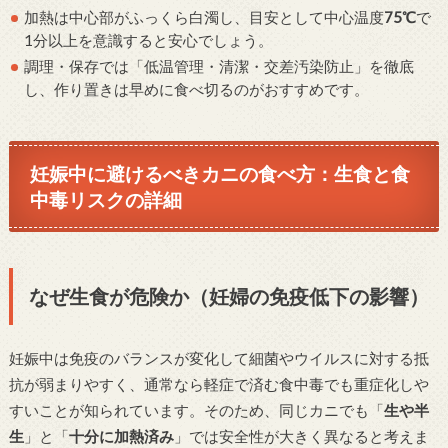
加熱は中心部がふっくら白濁し、目安として中心温度
75℃
で
1分以上を意識すると安心でしょう。
調理・保存では「低温管理・清潔・交差汚染防止」を徹底
し、作り置きは早めに食べ切るのがおすすめです。
妊娠中に避けるべきカニの食べ方：生食と食
中毒リスクの詳細
なぜ生食が危険か（妊婦の免疫低下の影響）
妊娠中は免疫のバランスが変化して細菌やウイルスに対する抵
抗が弱まりやすく、通常なら軽症で済む食中毒でも重症化しや
すいことが知られています。そのため、同じカニでも「
生や半
生
」と「
十分に加熱済み
」では安全性が大きく異なると考えま