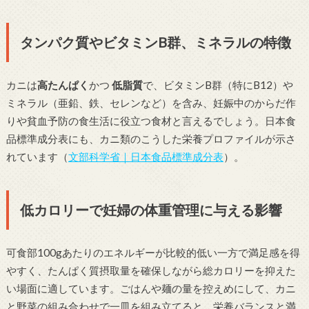
タンパク質やビタミンB群、ミネラルの特徴
カニは
高たんぱく
かつ
低脂質
で、ビタミンB群（特にB12）や
ミネラル（亜鉛、鉄、セレンなど）を含み、妊娠中のからだ作
りや貧血予防の食生活に役立つ食材と言えるでしょう。日本食
品標準成分表にも、カニ類のこうした栄養プロファイルが示さ
れています（
文部科学省｜日本食品標準成分表
）。
低カロリーで妊婦の体重管理に与える影響
可食部100gあたりのエネルギーが比較的低い一方で満足感を得
やすく、たんぱく質摂取量を確保しながら総カロリーを抑えた
い場面に適しています。ごはんや麺の量を控えめにして、カニ
と野菜の組み合わせで一皿を組み立てると、栄養バランスと満