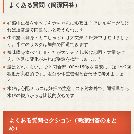
よくある質問（簡潔回答）
妊娠中に蟹を食べても赤ちゃんに影響は？ アレルギーがなけ
れば通常量で問題ないと考えられます
生の蟹（刺身・カニしゃぶ）は大丈夫？ 妊娠中は避けましょ
う。半生のリスクは加熱で回避できます
蟹味噌を食べてしまったが大丈夫？ 以後は頻回・大量を控
え、体調に変化があれば受診を検討しましょう
量はどれくらいまで？ 可食部100〜150gを目安に、週1〜2回
程度が実務的です。塩分や体重管理と合わせて考えましょ
う。
水銀は心配？ カニは妊婦の注意リスト対象外で、通常量なら
水銀の観点からは比較的安心です
よくある質問セクション（簡潔回答のまと
め）