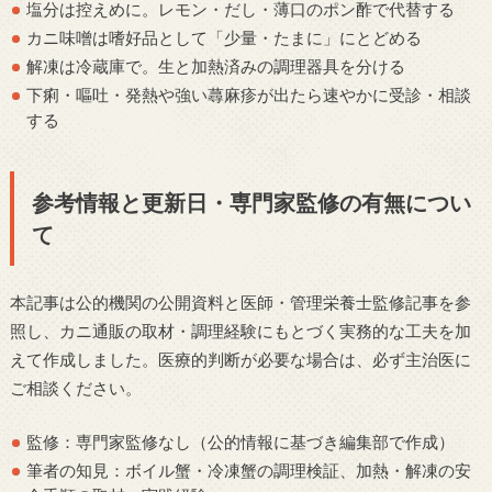
塩分は控えめに。レモン・だし・薄口のポン酢で代替する
カニ味噌は嗜好品として「少量・たまに」にとどめる
解凍は冷蔵庫で。生と加熱済みの調理器具を分ける
下痢・嘔吐・発熱や強い蕁麻疹が出たら速やかに受診・相談
する
参考情報と更新日・専門家監修の有無につい
て
本記事は公的機関の公開資料と医師・管理栄養士監修記事を参
照し、カニ通販の取材・調理経験にもとづく実務的な工夫を加
えて作成しました。医療的判断が必要な場合は、必ず主治医に
ご相談ください。
監修：専門家監修なし（公的情報に基づき編集部で作成）
筆者の知見：ボイル蟹・冷凍蟹の調理検証、加熱・解凍の安