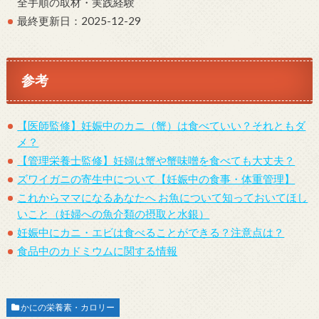
全手順の取材・実践経験
最終更新日：2025-12-29
参考
【医師監修】妊娠中のカニ（蟹）は食べていい？それともダ
メ？
【管理栄養士監修】妊婦は蟹や蟹味噌を食べても大丈夫？
ズワイガニの寄生中について【妊娠中の食事・体重管理】
これからママになるあなたへ お魚について知っておいてほし
いこと（妊婦への魚介類の摂取と水銀）
妊娠中にカニ・エビは食べることができる？注意点は？
食品中のカドミウムに関する情報
かにの栄養素・カロリー