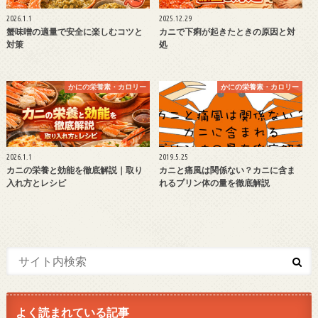
2026.1.1
2025.12.29
蟹味噌の適量で安全に楽しむコツと
カニで下痢が起きたときの原因と対
対策
処
かにの栄養素・カロリー
かにの栄養素・カロリー
2026.1.1
2019.5.25
カニの栄養と効能を徹底解説｜取り
カニと痛風は関係ない？カニに含ま
入れ方とレシピ
れるプリン体の量を徹底解説
よく読まれている記事