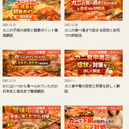
2025.12.31
2025.12.28
カニの子供の成長と観察ポイント徹
カニの食べ過ぎで起きる症状と自宅
底解説
での対処法
かにの栄養素・カロリー
かにの栄養素・カロリー
2025.12.31
2026.1.1
かにはいつから食べられていたのか
カニ食中毒の症状と対策を詳しく解
日本史と進化史で徹底解説
説
かにの栄養素・カロリー
かにの栄養素・カロリー