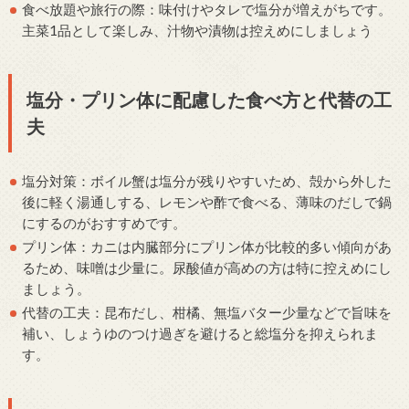
食べ放題や旅行の際：味付けやタレで塩分が増えがちです。
主菜1品として楽しみ、汁物や漬物は控えめにしましょう
塩分・プリン体に配慮した食べ方と代替の工
夫
塩分対策：ボイル蟹は塩分が残りやすいため、殻から外した
後に軽く湯通しする、レモンや酢で食べる、薄味のだしで鍋
にするのがおすすめです。
プリン体：カニは内臓部分にプリン体が比較的多い傾向があ
るため、味噌は少量に。尿酸値が高めの方は特に控えめにし
ましょう。
代替の工夫：昆布だし、柑橘、無塩バター少量などで旨味を
補い、しょうゆのつけ過ぎを避けると総塩分を抑えられま
す。