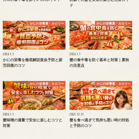
ド
かにの栄養素・カロリー
かにの栄養素・カロリー
2026.1.1
2026.1.1
かにの栄養を徹底解説貧血予防と疲
蟹の食中毒を防ぐ基本と対策｜夏秋
労回復のコツ
の注意点
かにの栄養素・カロリー
かにの栄養素・カロリー
2026.1.1
2025.12.31
蟹味噌の適量で安全に楽しむコツと
蟹を食べ過ぎて気持ち悪い時の対処
対策
と予防のコツ