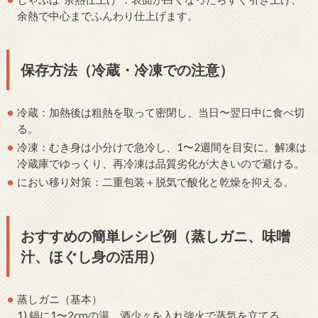
余熱で中心までふんわり仕上げます。
保存方法（冷蔵・冷凍での注意）
冷蔵：加熱後は粗熱を取って密閉し、当日〜翌日中に食べ切
る。
冷凍：むき身は小分けで急冷し、1〜2週間を目安に。解凍は
冷蔵庫でゆっくり、再冷凍は品質劣化が大きいので避ける。
におい移り対策：二重包装＋脱気で酸化と乾燥を抑える。
おすすめの簡単レシピ例（蒸しガニ、味噌
汁、ほぐし身の活用）
蒸しガニ（基本）
1) 鍋に1〜2cmの湯、酒少々を入れ強火で蒸気を立てる。