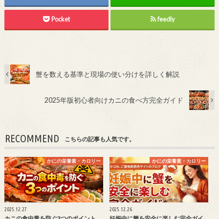
Pocket
feedly
蟹を数える基準と現場の使い分けを詳しく解説
2025年版初心者向けカニの食べ方完全ガイド
RECOMMEND
こちらの記事も人気です。
かにの栄養素・カロリー
かにの栄養素・カロリー
2025.12.27
2025.12.26
カニの食中毒を防ぐ3つのポイント
妊娠中に蟹を安全に楽しむ完全ガイ