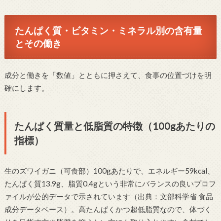
たんぱく質・ビタミン・ミネラル別の含有量
とその働き
成分と働きを「数値」とともに押さえて、食事の位置づけを明
確にします。
たんぱく質量と低脂質の特徴（100gあたりの
指標）
生のズワイガニ（可食部）100gあたりで、エネルギー59kcal、
たんぱく質13.9g、脂質0.4gという非常にバランスの良いプロフ
ァイルが公的データで示されています（出典：文部科学省 食品
成分データベース）。高たんぱくかつ超低脂質なので、体づく