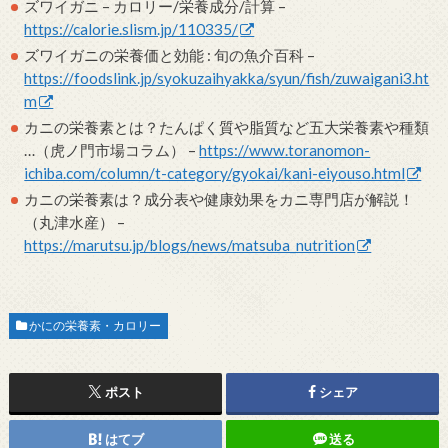
ズワイガニ – カロリー/栄養成分/計算 –
https://calorie.slism.jp/110335/
ズワイガニの栄養価と効能 : 旬の魚介百科 –
https://foodslink.jp/syokuzaihyakka/syun/fish/zuwaigani3.ht
m
カニの栄養素とは？たんぱく質や脂質など五大栄養素や種類
…（虎ノ門市場コラム） –
https://www.toranomon-
ichiba.com/column/t-category/gyokai/kani-eiyouso.html
カニの栄養素は？成分表や健康効果をカニ専門店が解説！
（丸津水産） –
https://marutsu.jp/blogs/news/matsuba_nutrition
かにの栄養素・カロリー
ポスト
シェア
はてブ
送る