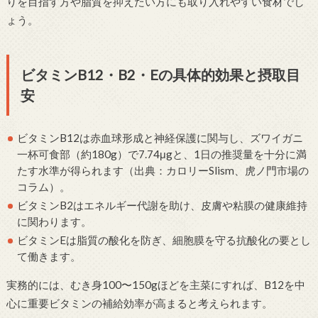
りを目指す方や脂質を抑えたい方にも取り入れやすい食材でし
ょう。
ビタミンB12・B2・Eの具体的効果と摂取目
安
ビタミンB12は赤血球形成と神経保護に関与し、ズワイガニ
一杯可食部（約180g）で7.74μgと、1日の推奨量を十分に満
たす水準が得られます（出典：カロリーSlism、虎ノ門市場の
コラム）。
ビタミンB2はエネルギー代謝を助け、皮膚や粘膜の健康維持
に関わります。
ビタミンEは脂質の酸化を防ぎ、細胞膜を守る抗酸化の要とし
て働きます。
実務的には、むき身100〜150gほどを主菜にすれば、B12を中
心に重要ビタミンの補給効率が高まると考えられます。