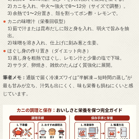
2) カニを入れ、中火〜強火で8〜12分（サイズで調整）。
3) 余熱で1〜2分置き、殻を割ってポン酢・レモンで。
カニの味噌汁（栄養回収型）
1) 茹で汁または昆布だしに殻と身を入れ、弱火で旨みを抽
出。
2) 味噌を溶き入れ、仕上げに刻み葱と生姜。
ほぐし身の作り置き（ダイエット向き）
1) 蒸し身を粗熱でほぐし、レモン汁と少量の塩で下味。
2) サラダ、卵焼き、雑炊のたんぱく質強化に展開。
筆者メモ：
通販で届く冷凍ズワイは“半解凍→短時間の蒸し”が
最も甘みが立ち、汁気も出にくく、味も栄養も損ねにくいと感
じています。