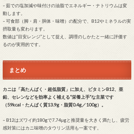
– 茹での塩加減や味付けの油脂でエネルギー・ナトリウムは変
動します。
– 可食部（脚・肩・胴体・味噌）の配分で、B12やミネラルの実
摂取量も変わります。
数値は“目安レンジ”として捉え、調理のしかたと一緒に評価す
るのが実用的です。
まとめ
カニは「高たんぱく・超低脂質」に加え、ビタミンB12、亜
鉛、セレンなどを効率よく補える“栄養上手”な主菜です
（59kcal・たんぱく質13.9g・脂質0.4g／100g）。
– B12はズワイ約180gで7.74μgと推奨量を大きく満たし、疲労
感対策にはカニ味噌のタウリン活用も一案です。