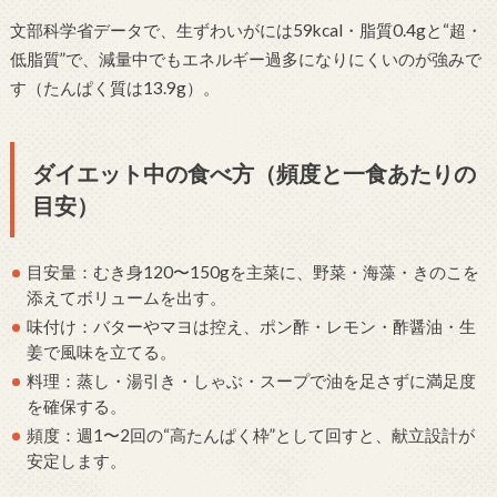
文部科学省データで、生ずわいがには59kcal・脂質0.4gと“超・
低脂質”で、減量中でもエネルギー過多になりにくいのが強みで
す（たんぱく質は13.9g）。
ダイエット中の食べ方（頻度と一食あたりの
目安）
目安量：むき身120〜150gを主菜に、野菜・海藻・きのこを
添えてボリュームを出す。
味付け：バターやマヨは控え、ポン酢・レモン・酢醤油・生
姜で風味を立てる。
料理：蒸し・湯引き・しゃぶ・スープで油を足さずに満足度
を確保する。
頻度：週1〜2回の“高たんぱく枠”として回すと、献立設計が
安定します。