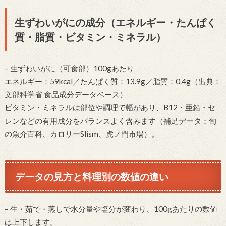
生ずわいがにの成分（エネルギー・たんぱく
質・脂質・ビタミン・ミネラル）
– 生ずわいがに（可食部）100gあたり
エネルギー：59kcal／たんぱく質：13.9g／脂質：0.4g（出典：
文部科学省 食品成分データベース）
ビタミン・ミネラルは部位や調理で幅があり、B12・亜鉛・セ
レンなどの有用成分をバランスよく含みます（補足データ：旬
の魚介百科、カロリーSlism、虎ノ門市場）。
データの見方と料理別の数値の違い
– 生・茹で・蒸しで水分量や塩分が変わり、100gあたりの数値
は上下します。