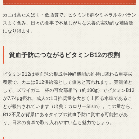
カニは高たんぱく・低脂質で、ビタミンB群やミネラルをバラン
スよく含み、日々の食事で不足しがちな栄養の実効的な補給源
になり得ます。
貧血予防につながるビタミンB12の役割
ビタミンB12は赤血球の形成や神経機能の維持に関わる重要栄
養素で、カニはB12供給源として優秀と言われます。実測値と
して、ズワイガニ一杯の可食部相当（約180g）でビタミンB12
が7.74μg摂れ、成人の1日推奨量を大きく上回る水準であるこ
とが報告されています（出典：カロリーSlism）。この量なら、
B12不足が背景にあるタイプの貧血予防に資する可能性があ
り、日常の食卓で取り入れやすい点も魅力でしょう。