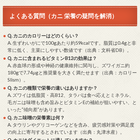
よくある質問（カニ 栄養の疑問を解消）
Q. カニのカロリーはどのくらい？
A. 生ずわいがにで100gあたり約59kcalです。脂質は0.4gと非
常に低く、主菜にしやすい数値です（出典：文科省DB）。
Q. カニに含まれるビタミンB12の効果は？
A. 赤血球の形成や神経の健康維持に関与し、ズワイガニ約
180gで7.74μgと推奨量を大きく満たせます（出典：カロリー
Slism）。
Q. カニの種類で栄養の違いはありますか？
A. ズワイは低脂質・高B12、タラバは食べ応えとミネラル、
毛ガニは味噌も含め旨みとビタミンEの補給が狙いやすい、と
いった“傾向差”があります。
Q. カニ味噌の栄養素は何？
A. タウリンやグリコーゲンなどを含み、疲労感対策や満足度
の向上に寄与するとされています（出典：丸津水産）。
Q. カニはダイエットに適していますか？