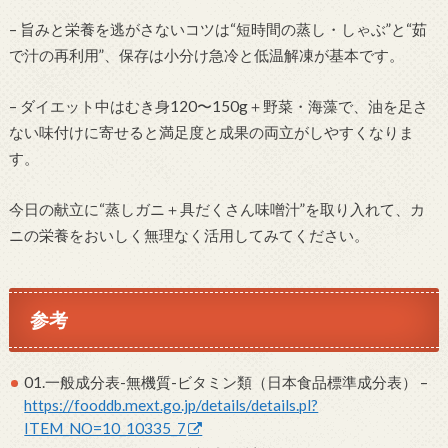
– 旨みと栄養を逃がさないコツは“短時間の蒸し・しゃぶ”と“茹
で汁の再利用”、保存は小分け急冷と低温解凍が基本です。
– ダイエット中はむき身120〜150g＋野菜・海藻で、油を足さ
ない味付けに寄せると満足度と成果の両立がしやすくなりま
す。
今日の献立に“蒸しガニ＋具だくさん味噌汁”を取り入れて、カ
ニの栄養をおいしく無理なく活用してみてください。
参考
01.一般成分表-無機質-ビタミン類（日本食品標準成分表） –
https://fooddb.mext.go.jp/details/details.pl?
ITEM_NO=10_10335_7