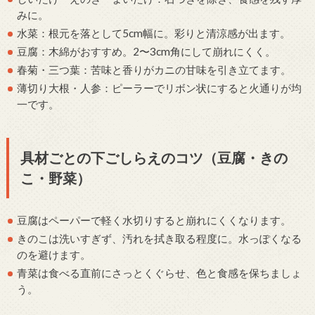
みに。
水菜：根元を落として5cm幅に。彩りと清涼感が出ます。
豆腐：木綿がおすすめ。2〜3cm角にして崩れにくく。
春菊・三つ葉：苦味と香りがカニの甘味を引き立てます。
薄切り大根・人参：ピーラーでリボン状にすると火通りが均
一です。
具材ごとの下ごしらえのコツ（豆腐・きの
こ・野菜）
豆腐はペーパーで軽く水切りすると崩れにくくなります。
きのこは洗いすぎず、汚れを拭き取る程度に。水っぽくなる
のを避けます。
青菜は食べる直前にさっとくぐらせ、色と食感を保ちましょ
う。