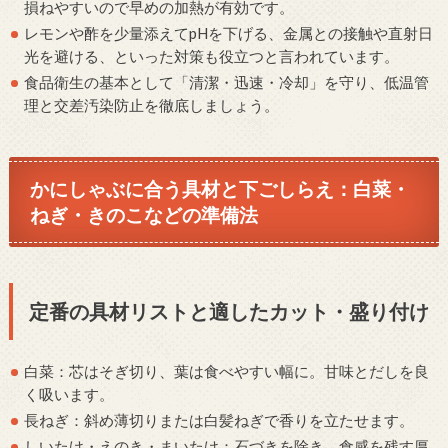
損ねやすいので早めの加熱が有効です。
レモンや酢を少量添えてpHを下げる、金属との接触や直射日
光を避ける、といった対策も役立つと言われています。
食品衛生の基本として「清潔・迅速・冷却」を守り、低温管
理と交差汚染防止を徹底しましょう。
かにしゃぶに合う具材と下ごしらえ：白菜・
ねぎ・きのこなどの準備法
定番の具材リストと適したカット・盛り付け
白菜：芯はそぎ切り、葉は食べやすい幅に。甘味とだしを良
く吸います。
長ねぎ：斜め薄切りまたは白髪ねぎで香りを立たせます。
しいたけ・えのき・まいたけ：石づきを除き、食感を残す厚