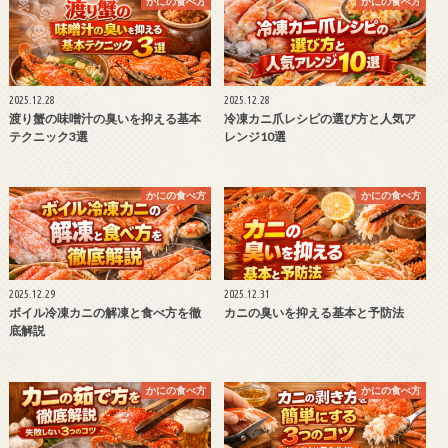
かにの食べ方
かにの食べ方
2025.12.28
2025.12.28
渡り蟹の味噌汁の臭いを抑える基本
冷凍カニ爪レシピの選び方と人気ア
テクニック3選
レンジ10選
かにの食べ方
かにの食べ方
2025.12.29
2025.12.31
ボイル冷凍カニの解凍と食べ方を徹
カニの臭いを抑える基本と予防法
底解説
かにの食べ方
かにの食べ方