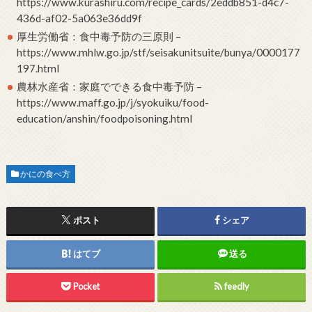
https://www.kurashiru.com/recipe_cards/2eddb851-d4c7-
436d-af02-5a063e36dd9f
厚生労働省：食中毒予防の三原則 –
https://www.mhlw.go.jp/stf/seisakunitsuite/bunya/0000177
197.html
農林水産省：家庭でできる食中毒予防 –
https://www.maff.go.jp/j/syokuiku/food-
education/anshin/foodpoisoning.html
かにの食べ方
ポスト
シェア
はてブ
送る
Pocket
feedly