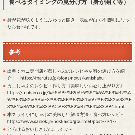
食べるタイミングの見分け方（身が開く等）
身が花が咲くようにふわっと開き、表面が白く不透明になっ
たら食べ頃です。
参考
出典：カニ専門店が蟹しゃぶのレシピや材料の選び方を紹
介！ – https://marutsu.jp/blogs/news/kanishabu
カニしゃぶのレシピ・作り方《美味しいお召し上がり方》 –
https://tuuhan.co.jp/%E8%9F%B9%E9%80%9A%E8%B2%A
9/%E3%82%AB%E3%83%8B%E3%81%97%E3%82%83%E
3%81%B6%E3%83%AC%E3%82%B7%E3%83%94.html
本ズワイかにしゃぶの美味しい解凍方法・食べ方レシピ –
https://www.saihok.jp/hokkaido/gourmet/post-7947/
とろけるおいしさ♪かにしゃぶ –