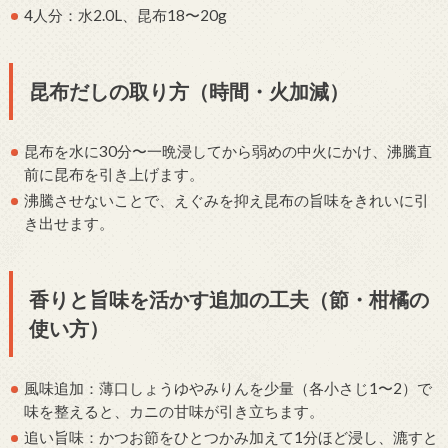
4人分：水2.0L、昆布18〜20g
昆布だしの取り方（時間・火加減）
昆布を水に30分〜一晩浸してから弱めの中火にかけ、沸騰直
前に昆布を引き上げます。
沸騰させないことで、えぐみを抑え昆布の旨味をきれいに引
き出せます。
香りと旨味を活かす追加の工夫（節・柑橘の
使い方）
風味追加：薄口しょうゆやみりんを少量（各小さじ1〜2）で
味を整えると、カニの甘味が引き立ちます。
追い旨味：かつお節をひとつかみ加えて1分ほど浸し、漉すと