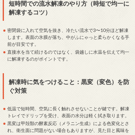
短時間での流水解凍のやり方（時短で均一に
解凍するコツ）
密閉袋に入れて空気を抜き、冷たい流水で3〜10分ほど解凍
します。表面の氷膜が落ち、中がふにゃっと柔らかくなる手
前が目安です。
直接水を当て続けるのではなく、袋越しに水温を伝えて均一
に解凍するのがポイントです。
解凍時に気をつけること：黒変（変色）を防
ぐ対策
低温で短時間、空気に長く触れさせないことが鍵です。解凍
トレイでドリップを受け、表面の水分は軽く拭き取ります。
黒変は甲殻類の酵素反応（メラニン生成）による色変化とさ
れ、衛生面に問題がない場合もありますが、見た目と風味を