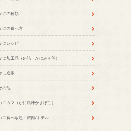
かにの種類
かにの食べ方
かにレシピ
かに加工品（缶詰・かにみそ等）
かに通販
その他
カニカマ（かに風味かまぼこ）
カニ食べ放題・旅館/ホテル