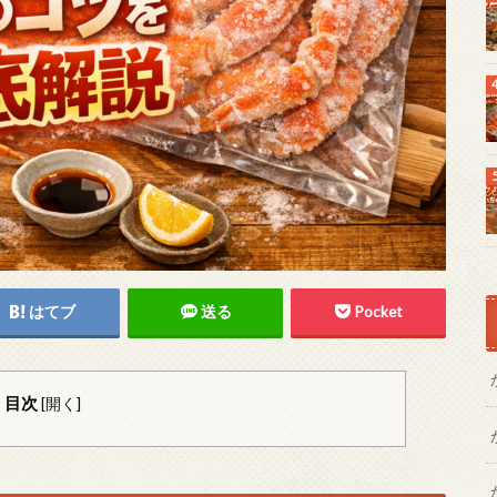
はてブ
送る
Pocket
目次
[
開く
]