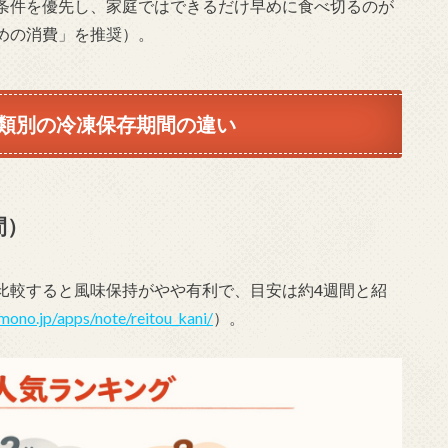
条件を優先し、家庭ではできるだけ早めに食べ切るのが
めの消費」を推奨）。
類別の冷凍保存期間の違い
間）
比較すると風味保持がやや有利で、目安は約4週間と紹
omono.jp/apps/note/reitou_kani/
）。