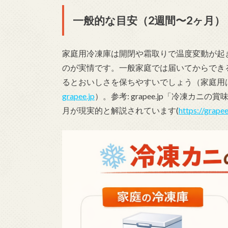
一般的な目安（2週間〜2ヶ月）
家庭用冷凍庫は開閉や霜取りで温度変動が起
のが実情です。一般家庭では届いてからでき
るとおいしさを保ちやすいでしょう（家庭用
grapee.jp
）。参考: grapee.jp「冷凍カ
月が現実的と解説されています(
https://grape