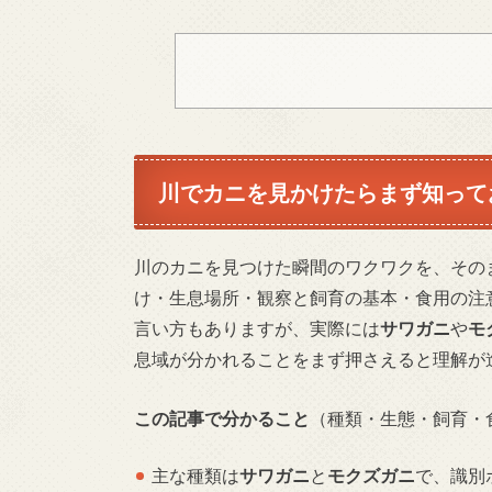
川でカニを見かけたらまず知って
川のカニを見つけた瞬間のワクワクを、その
け・生息場所・観察と飼育の基本・食用の注意
言い方もありますが、実際には
サワガニ
や
モ
息域が分かれることをまず押さえると理解が
この記事で分かること
（種類・生態・飼育・
主な種類は
サワガニ
と
モクズガニ
で、識別