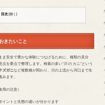
目次
[
開く
]
おきたいこと
まま安全で豊かな体験につなげるために、種類の見分
点を要点で整理します。検索の多い“川 の カニ”という
クズガニ
など複数種が関わり、川の上流から河口まで生
進みます。
食用の注意）
ポイントと生態の違いが分かります