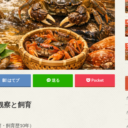
はてブ
送る
Pocket
観察と飼育
観察・飼育歴10年）