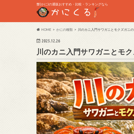
蟹(かに)の通販おすすめ・比較・ランキングなら
HOME
かにの種類
川のカニ入門サワガニとモクズガニの
2025.12.26
川のカニ入門サワガニとモク