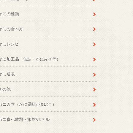
かにの種類
かにの食べ方
かにレシピ
かに加工品（缶詰・かにみそ等）
かに通販
その他
カニカマ（かに風味かまぼこ）
カニ食べ放題・旅館/ホテル