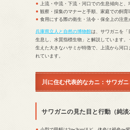
上流・中流・下流・河口での生息傾向と、
観察・採集のマナーと手順、家庭での飼育
食用にする際の衛生・法令・保全上の注意
兵庫県立人と自然の博物館
は、サワガニを「
生息し、水質指標生物」と解説しています。 
生えた大きなハサミが特徴で、上流から河口
れています。
川に住む代表的なカニ：サワガニ
サワガニの見た目と行動（純淡
小型で甲幅は2〜3cmほど、体色は褐色〜