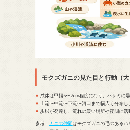
モクズガニの見た目と行動（大
成体は甲幅5〜7cm程度になり、ハサミに
上流〜中流〜下流〜河口まで幅広く分布し
歩脚が発達し、流れの緩い場所や夜間に活
参考：
カニの仲間
はモクズガニの毛のあるハ