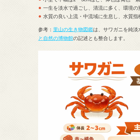
一生を淡水で過ごし、清流に多く、環境の
水質の良い上流・中流域に生息し、水質指
参考：
里山の生き物図鑑
は、サワガニを純淡
と自然の博物館
の記述とも整合します。