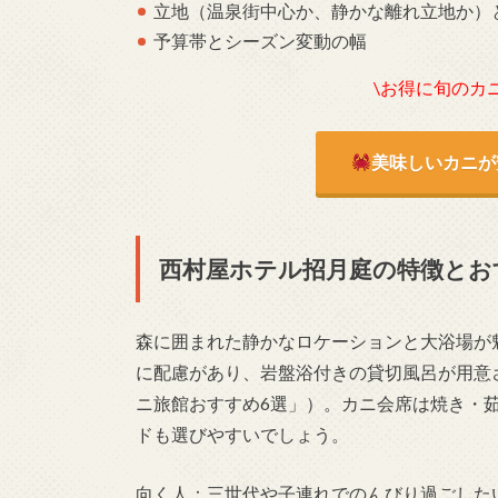
立地（温泉街中心か、静かな離れ立地か）
予算帯とシーズン変動の幅
\お得に旬のカ
美味しいカニが
西村屋ホテル招月庭の特徴とお
森に囲まれた静かなロケーションと大浴場が
に配慮があり、岩盤浴付きの貸切風呂が用意
ニ旅館おすすめ6選」）。カニ会席は焼き・
ドも選びやすいでしょう。
向く人：三世代や子連れでのんびり過ごした