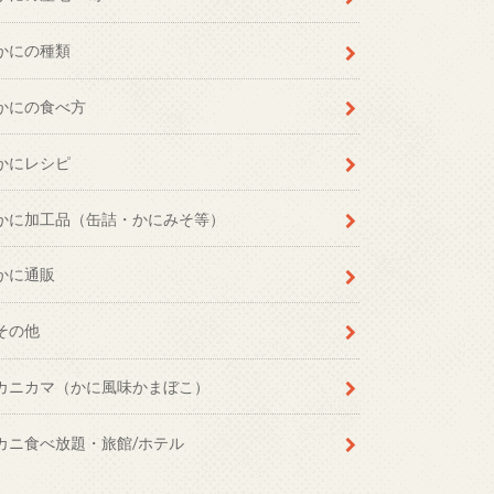
かにの種類
かにの食べ方
かにレシピ
かに加工品（缶詰・かにみそ等）
かに通販
その他
カニカマ（かに風味かまぼこ）
カニ食べ放題・旅館/ホテル