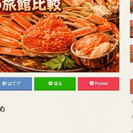
はてブ
送る
Pocket
め