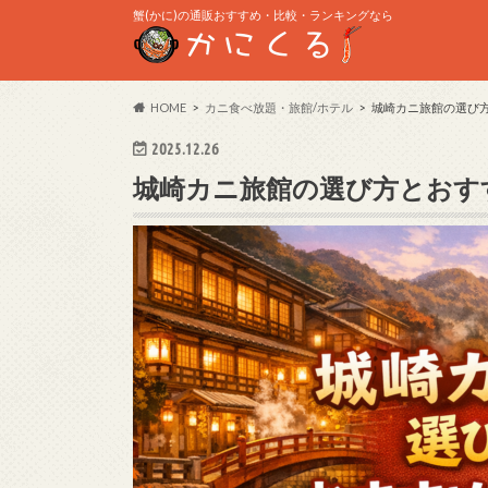
蟹(かに)の通販おすすめ・比較・ランキングなら
HOME
カニ食べ放題・旅館/ホテル
城崎カニ旅館の選び
2025.12.26
城崎カニ旅館の選び方とおす