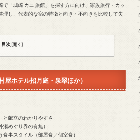
で「城崎 カニ 旅館」を探す方に向け、家族旅行・カッ
整理し、代表的な宿の特徴と向き・不向きを比較して失
目次
[
開く
]
村屋ホテル招月庭・泉翠ほか）
）と献立のわかりやすさ
外湯めぐり券の有無）
う食事スタイル（部屋食／個室食）