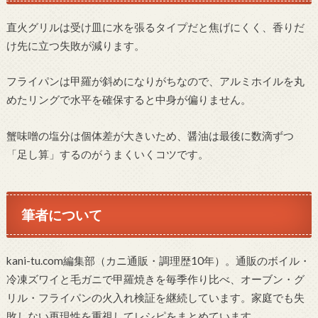
直火グリルは受け皿に水を張るタイプだと焦げにくく、香りだ
け先に立つ失敗が減ります。
フライパンは甲羅が斜めになりがちなので、アルミホイルを丸
めたリングで水平を確保すると中身が偏りません。
蟹味噌の塩分は個体差が大きいため、醤油は最後に数滴ずつ
「足し算」するのがうまくいくコツです。
筆者について
kani-tu.com編集部（カニ通販・調理歴10年）。通販のボイル・
冷凍ズワイと毛ガニで甲羅焼きを毎季作り比べ、オーブン・グ
リル・フライパンの火入れ検証を継続しています。家庭でも失
敗しない再現性を重視してレシピをまとめています。