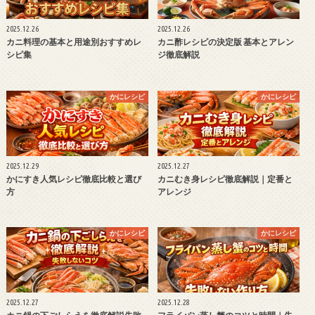
2025.12.26
2025.12.26
カニ料理の基本と用途別おすすめレ
カニ酢レシピの決定版 基本とアレン
シピ集
ジ徹底解説
かにレシピ
かにレシピ
2025.12.29
2025.12.27
かにすき人気レシピ徹底比較と選び
カニむき身レシピ徹底解説｜定番と
方
アレンジ
かにレシピ
かにレシピ
2025.12.27
2025.12.28