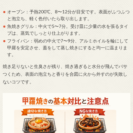
オーブン：予熱200℃、8〜12分が目安です。表面がふつふつ
と泡立ち、軽く色付いたら取り出します。
魚焼きグリル：中火で5〜7分。受け皿に少量の水を張るタイ
プは、蒸気でしっとり仕上がります。
フライパン：弱めの中火で7〜9分、アルミホイルを輪にして
甲羅を安定させ、蓋をして蒸し焼きにすると均一に温まりま
す。
焼き足りないと生臭さが残り、焼き過ぎると水分が飛んでパサ
つくため、表面の泡立ちと香りを合図に火から外すのが失敗し
ないコツです。