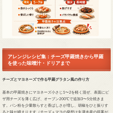
アレンジレシピ集：チーズ甲羅焼きから甲羅
を使った味噌汁・ドリアまで
チーズとマヨネーズで作る甲羅グラタン風の作り方
基本の甲羅焼きにマヨネーズ小さじ1〜2を軽く混ぜ、表面にピ
ザ用チーズを薄く広げ、オーブン200℃で追加3〜5分焼きま
す。パン粉を少量散らすと香ばしさが増し、胡椒をひと振りす
ると味が締まります（チーズ＋マヨの発想は丸津水産の提案が