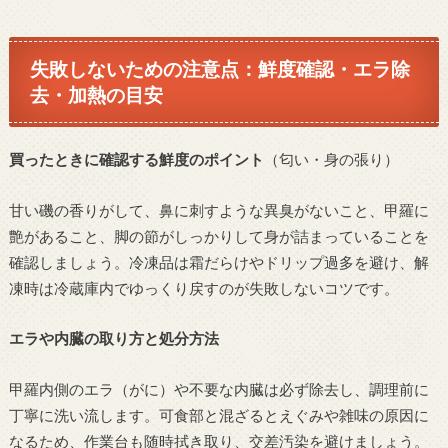
失敗しないための注意点：鮮度確認・エラ除
去・加熱の目安
買ったときに確認する鮮度のポイント
（匂い・身の張り）
甘い磯の香りがして、鼻に刺すような異臭がないこと、甲羅に
艶があること、脚の節がしっかりして身が詰まっていることを
確認しましょう。冷凍品は霜だらけやドリップ過多を避け、解
凍時は冷蔵庫内でゆっくり戻すのが失敗しないコツです。
エラや内臓の取り方と処分方法
甲羅内側のエラ（がに）や不要な内臓は必ず除去し、調理前に
丁寧に洗い流します。可食部と混ざるとえぐみや雑味の原因に
なるため、作業台も随時拭き取り、交差汚染を避けましょう。