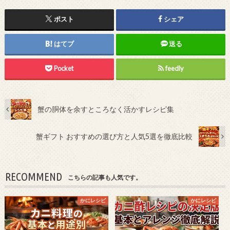
ポスト
シェア
はてブ
送る
Pocket
feedly
蟹の胴体を余すところなく活かすレシピ集
蟹ギフト おすすめの選び方と人気5選を徹底比較
RECOMMEND
こちらの記事も人気です。
かにレシピ
かにレシピ