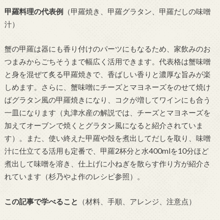
甲羅料理の代表例
（甲羅焼き、甲羅グラタン、甲羅だしの味噌
汁）
蟹の甲羅は器にも香り付けのパーツにもなるため、家飲みのお
つまみからごちそうまで幅広く活用できます。代表格は蟹味噌
と身を混ぜて炙る甲羅焼きで、香ばしい香りと濃厚な旨みが楽
しめます。さらに、蟹味噌にチーズとマヨネーズをのせて焼け
ばグラタン風の甲羅焼きになり、コクが増してワインにも合う
一皿になります（丸津水産の解説では、チーズとマヨネーズを
加えてオーブンで焼くとグラタン風になると紹介されていま
す）。また、使い終えた甲羅や殻を煮出してだしを取り、味噌
汁に仕立てる活用も定番で、甲羅2杯分と水400mlを10分ほど
煮出して味噌を溶き、仕上げに小ねぎを散らす作り方が紹介さ
れています（杉乃やよ作のレシピ参照）。
この記事で学べること
（材料、手順、アレンジ、注意点）