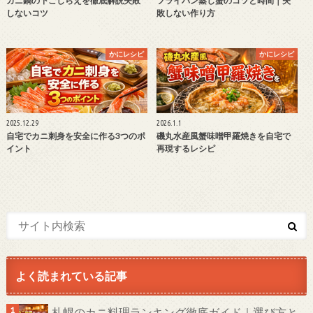
カニ鍋の下ごしらえを徹底解説失敗
フライパン蒸し蟹のコツと時間｜失
しないコツ
敗しない作り方
かにレシピ
かにレシピ
2025.12.29
2026.1.1
自宅でカニ刺身を安全に作る3つのポ
磯丸水産風蟹味噌甲羅焼きを自宅で
イント
再現するレシピ
よく読まれている記事
札幌のカニ料理ランキング徹底ガイド｜選び方と