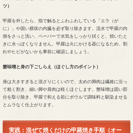
ツ）
甲羅を外したら、指で触るとふわふわしている「エラ（が
に）」や固い膜状の内臓を必ず取り除きます。流水で甲羅の内
側をさっと洗い、ペーパーで水気をしっかり拭くと、焼いたと
きに水っぽくなりません。甲羅は火にかける器になるため、割
れやヒビがないかも事前に確認しましょう。
蟹味噌と身の下ごしらえ（ほぐし方のポイント）
身は大きすぎると混ざりにくいので、太めの脚肉は繊維に沿っ
て粗く割き、細い脚や肩肉は軽くほぐします。蟹味噌は固い部
分を取り除き、甲羅で和える前にボウルで調味料と馴染ませる
とムラなく仕上がります。
実践：混ぜて焼くだけの甲羅焼き手順（オー