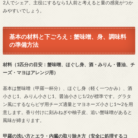
2人でシェア、主役にするなら1人前と考えると量の感覚がつか
みやすいでしょう。
基本の材料と下ごろえ：蟹味噌、身、調味料
の準備方法
材料（1匹分の目安：蟹味噌、ほぐし身、酒・みりん・醤油、チ
ーズ・マヨはアレンジ用）
基本は蟹味噌（甲羅一杯分）、ほぐし身（軽く一つかみ）、酒
小さじ1、みりん小さじ1、醤油小さじ1/2が標準です。グラタ
ン風にするならピザ用チーズ適量とマヨネーズ小さじ1〜2を用
意します。香り付けに刻みねぎや柚子皮、追い蟹味噌があると
風味が締まります。
甲羅の洗い方とエラ・内臓の取り除き方（安全に処理するコ