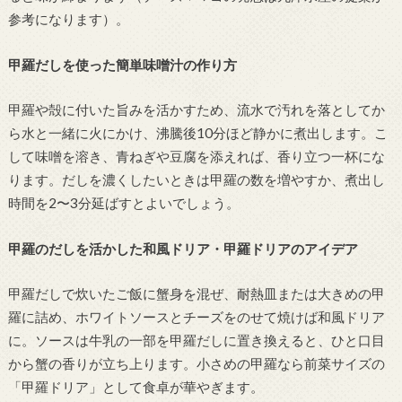
参考になります）。
甲羅だしを使った簡単味噌汁の作り方
甲羅や殻に付いた旨みを活かすため、流水で汚れを落としてか
ら水と一緒に火にかけ、沸騰後10分ほど静かに煮出します。こ
して味噌を溶き、青ねぎや豆腐を添えれば、香り立つ一杯にな
ります。だしを濃くしたいときは甲羅の数を増やすか、煮出し
時間を2〜3分延ばすとよいでしょう。
甲羅のだしを活かした和風ドリア・甲羅ドリアのアイデア
甲羅だしで炊いたご飯に蟹身を混ぜ、耐熱皿または大きめの甲
羅に詰め、ホワイトソースとチーズをのせて焼けば和風ドリア
に。ソースは牛乳の一部を甲羅だしに置き換えると、ひと口目
から蟹の香りが立ち上ります。小さめの甲羅なら前菜サイズの
「甲羅ドリア」として食卓が華やぎます。