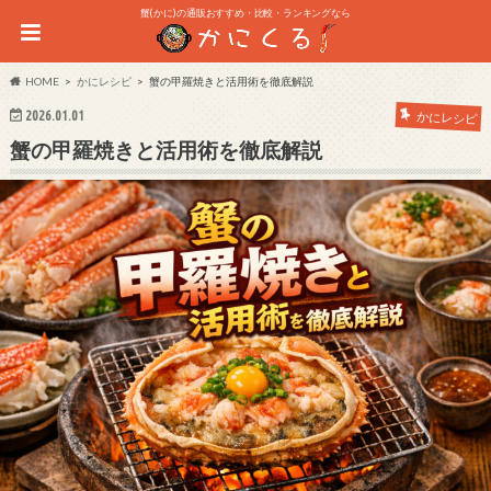
蟹(かに)の通販おすすめ・比較・ランキングなら
HOME
かにレシピ
蟹の甲羅焼きと活用術を徹底解説
2026.01.01
かにレシピ
蟹の甲羅焼きと活用術を徹底解説