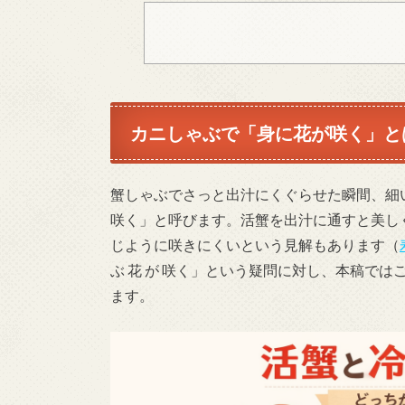
カニしゃぶで「身に花が咲く」と
蟹しゃぶでさっと出汁にくぐらせた瞬間、細
咲く」と呼びます。活蟹を出汁に通すと美し
じように咲きにくいという見解もあります（
ぶ 花 が 咲く」という疑問に対し、本稿で
ます。