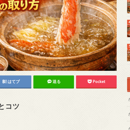
はてブ
送る
Pocket
とコツ