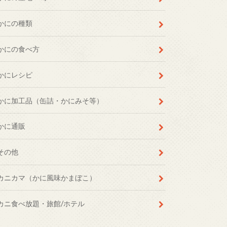
かにの種類
かにの食べ方
かにレシピ
かに加工品（缶詰・かにみそ等）
かに通販
その他
カニカマ（かに風味かまぼこ）
カニ食べ放題・旅館/ホテル