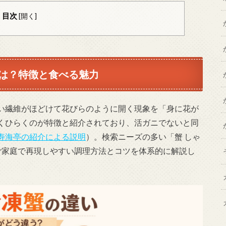
目次
[
開く
]
は？特徴と食べる魅力
い繊維がほどけて花びらのように開く現象を「身に花が
くひらくのが特徴と紹介されており、活ガニでないと同
寿海亭の紹介による説明
）。検索ニーズの多い「蟹 しゃ
はご家庭で再現しやすい調理方法とコツを体系的に解説し