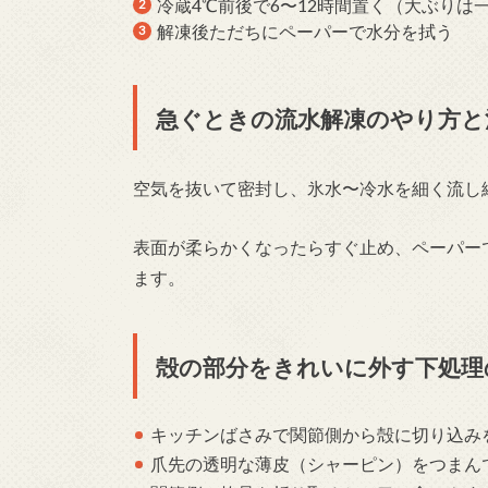
冷蔵4℃前後で6〜12時間置く（大ぶりは
解凍後ただちにペーパーで水分を拭う
急ぐときの流水解凍のやり方と
空気を抜いて密封し、氷水〜冷水を細く流し続
表面が柔らかくなったらすぐ止め、ペーパー
ます。
殻の部分をきれいに外す下処理
キッチンばさみで関節側から殻に切り込み
爪先の透明な薄皮（シャーピン）をつまん