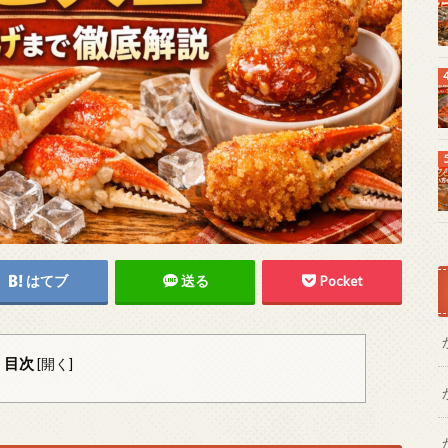
はてブ
送る
Pocket
目次
[
開く
]