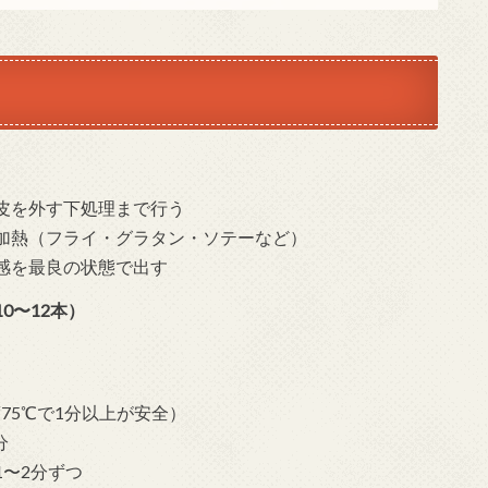
皮を外す下処理まで行う
加熱（フライ・グラタン・ソテーなど）
感を最良の状態で出す
0〜12本）
度75℃で1分以上が安全）
分
〜2分ずつ