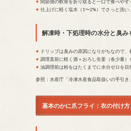
関節側の軟骨を折り取ると一口で食べやす
仕上げに軽く塩水（1〜2%）でさっと洗
解凍時・下処理時の水分と臭み
ドリップは臭みの原因になりがちなので、
調理直前に軽く酒＋おろし生姜（各少量）
油調理前は粉をはたくまでに水分ゼロを目
参照：水産庁「冷凍水産食品取扱いの手引き
基本のかに爪フライ：衣の付け方