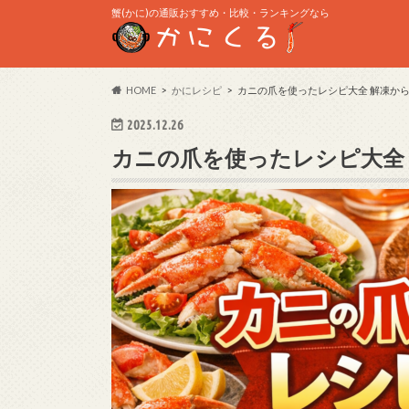
蟹(かに)の通販おすすめ・比較・ランキングなら
HOME
かにレシピ
カニの爪を使ったレシピ大全 解凍か
2025.12.26
カニの爪を使ったレシピ大全