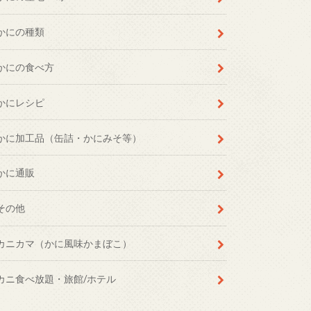
かにの種類
かにの食べ方
かにレシピ
かに加工品（缶詰・かにみそ等）
かに通販
その他
カニカマ（かに風味かまぼこ）
カニ食べ放題・旅館/ホテル