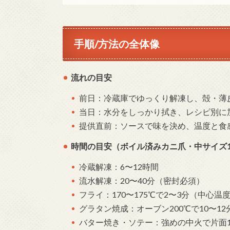
手順/方法の全体像
流れの目安
前日：冷蔵庫でゆっくり解凍し、殻・薄
当日：水分をしっかり拭き、レシピ別に
提供直前：ソースで味を決め、温度と食
時間の目安（ボイル済みカニ爪・中サイズ1
冷蔵解凍：6〜12時間
流水解凍：20〜40分（密封必須）
フライ：170〜175℃で2〜3分（中心温
グラタン焼成：オーブン200℃で10〜12
バター焼き・ソテー：強めの中火で片面1