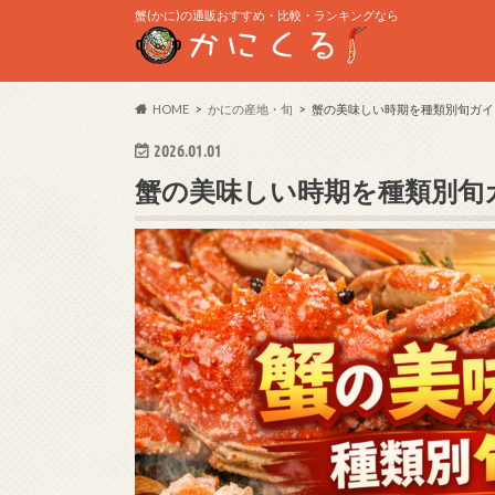
蟹(かに)の通販おすすめ・比較・ランキングなら
HOME
かにの産地・旬
蟹の美味しい時期を種類別旬ガイ
2026.01.01
蟹の美味しい時期を種類別旬