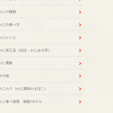
かにの種類
かにの食べ方
かにレシピ
かに加工品（缶詰・かにみそ等）
かに通販
その他
カニカマ（かに風味かまぼこ）
カニ食べ放題・旅館/ホテル