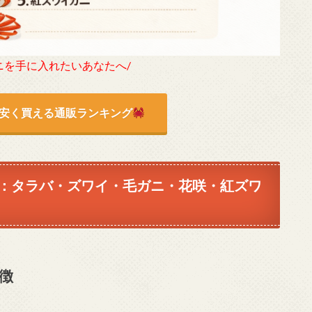
ニを手に入れたいあなたへ/
安く買える通販ランキング
：タラバ・ズワイ・毛ガニ・花咲・紅ズワ
徴