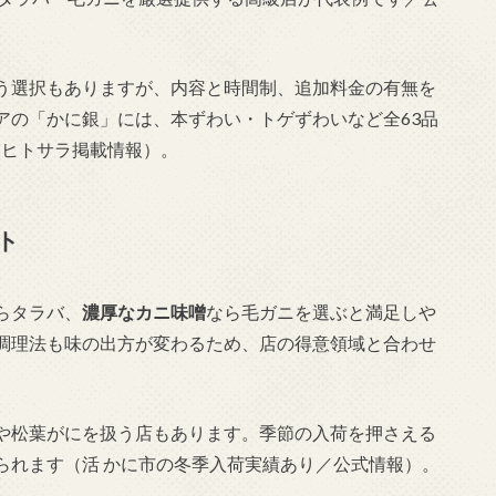
う選択もありますが、内容と時間制、追加料金の有無を
アの「かに銀」には、本ずわい・トゲずわいなど全63品
（ヒトサラ掲載情報）。
ト
らタラバ、
濃厚なカニ味噌
なら毛ガニを選ぶと満足しや
調理法も味の出方が変わるため、店の得意領域と合わせ
や松葉がにを扱う店もあります。季節の入荷を押さえる
られます（活 かに市の冬季入荷実績あり／公式情報）。