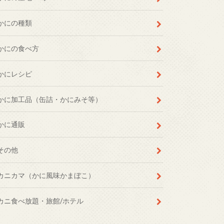
かにの種類
かにの食べ方
かにレシピ
かに加工品（缶詰・かにみそ等）
かに通販
その他
カニカマ（かに風味かまぼこ）
カニ食べ放題・旅館/ホテル