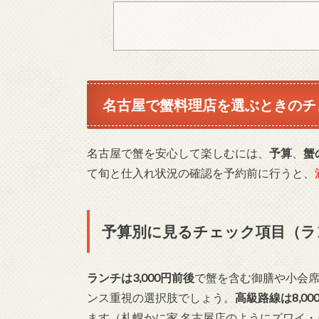
名古屋で蟹料理店を選ぶときのチ
名古屋で蟹を安心して楽しむには、
予算
、
蟹
て旬と仕入れ状況の確認を予約前に行うと、
予算別に見るチェック項目（ラ
ランチは3,000円前後
で蟹を含む御膳や小会
ンス重視の選択肢でしょう。
高級路線は8,00
ます（札幌かに家 名古屋店のようにズワイ