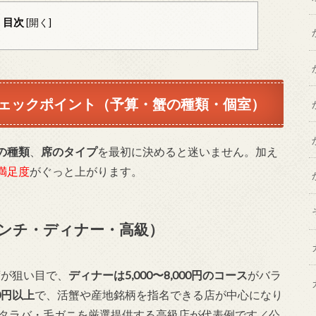
目次
[
開く
]
ェックポイント（予算・蟹の種類・個室）
の種類
、
席のタイプ
を最初に決めると迷いません。加え
満足度
がぐっと上がります。
ンチ・ディナー・高級）
席が狙い目で、
ディナーは5,000〜8,000円のコース
がバラ
0円以上
で、活蟹や産地銘柄を指名できる店が中心になり
・タラバ・毛ガニを厳選提供する高級店が代表例です／公