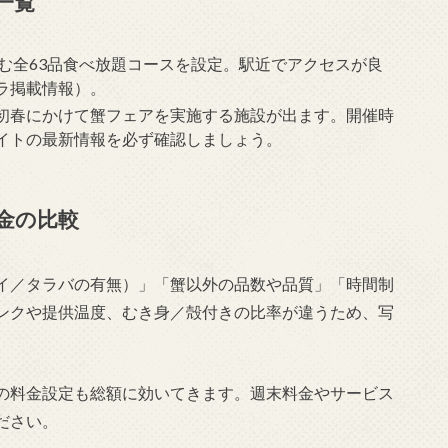
一覧
む全63品食べ放題コースを設定。駅近でアクセスが良
ラ掲載情報）。
初春にかけて蟹フェアを実施する施設が出ます。開催時
イトの最新情報を必ず確認しましょう。
金の比較
イ／タラバの有無）」「蟹以外の品数や品質」「時間制
ンクや提供温度、むき身／殻付きの比率が違うため、写
の料金設定も総額に効いてきます。週末料金やサービス
ださい。