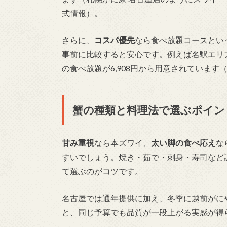
式情報）。
さらに、
コスパ優先
なら食べ放題コースとい
事前に比較すると安心です。例えば名駅エリ
の食べ放題が6,908円から用意されています
蟹の種類と料理法で選ぶポイン
甘み重視
なら本ズワイ、
太い脚の食べ応え
な
すいでしょう。焼き・茹で・刺身・寿司など
て選ぶのがコツです。
名古屋では通年提供に加え、冬季に越前がに
と、同じ予算でも品質が一段上がる実感が得