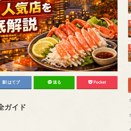
はてブ
送る
Pocket
全ガイド