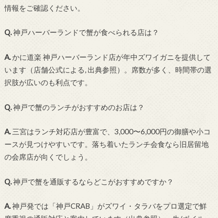
情報をご確認ください。
Q.
神戸ハーバーランドで蟹が食べられる店は？
A.
かに道楽 神戸ハーバーランド店が年中ズワイガニを提供して
います（店舗公式による, 出典参照）。席数が多く、時間帯の選
択肢が広いのも利点です。
Q.
神戸で蟹のランチがおすすめのお店は？
A.
三宮はランチ対応店が豊富で、3,000〜6,000円の御膳や小コ
ースが見つけやすいです。落ち着いたランチ会食なら旧居留地
の会席店が向くでしょう。
Q.
神戸で蟹を通販するならどこがおすすめですか？
A.
神戸発では「神戸CRAB」がズワイ・タラバをプロ選定で鮮