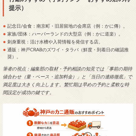
提示）
記念日/会食：南京町・旧居留地の会席店（例：かに傳）。
家族/団体：ハーバーランドの大型店（例：かに道楽）。
刺身重視：活け水槽や入荷情報を発信する店。
通販：神戸CRABのズワイ・タラバ（鮮度・到着日の確認推
奨）。
筆者の視点：編集部の取材・予約相談の知見では「事前の期待
値合わせ（量・ペース・追加料金）」と「当日の連絡徹底」で
満足度は大きく向上します。繁忙期は早めの予約と柔軟な時
間設定が成功の鍵です。