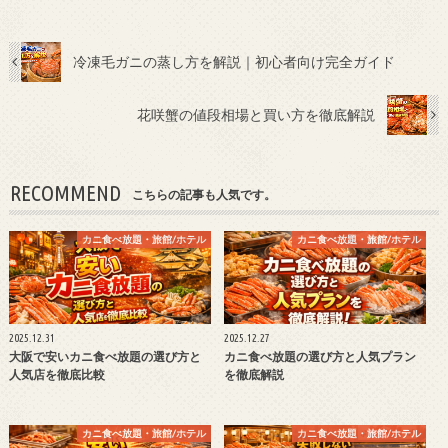
冷凍毛ガニの蒸し方を解説｜初心者向け完全ガイド
花咲蟹の値段相場と買い方を徹底解説
RECOMMEND
こちらの記事も人気です。
カニ食べ放題・旅館/ホテル
カニ食べ放題・旅館/ホテル
2025.12.31
2025.12.27
大阪で安いカニ食べ放題の選び方と
カニ食べ放題の選び方と人気プラン
人気店を徹底比較
を徹底解説
カニ食べ放題・旅館/ホテル
カニ食べ放題・旅館/ホテル