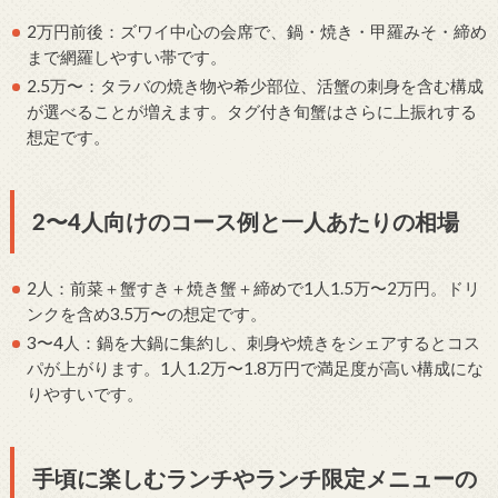
2万円前後：ズワイ中心の会席で、鍋・焼き・甲羅みそ・締め
まで網羅しやすい帯です。
2.5万〜：タラバの焼き物や希少部位、活蟹の刺身を含む構成
が選べることが増えます。タグ付き旬蟹はさらに上振れする
想定です。
2〜4人向けのコース例と一人あたりの相場
2人：前菜＋蟹すき＋焼き蟹＋締めで1人1.5万〜2万円。ドリ
ンクを含め3.5万〜の想定です。
3〜4人：鍋を大鍋に集約し、刺身や焼きをシェアするとコス
パが上がります。1人1.2万〜1.8万円で満足度が高い構成にな
りやすいです。
手頃に楽しむランチやランチ限定メニューの