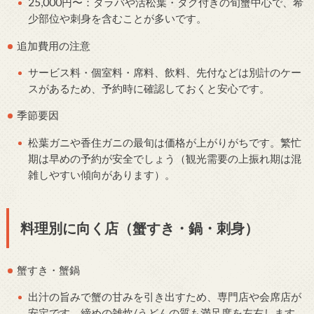
25,000円〜：タラバや活松葉・タグ付きの旬蟹中心で、希
少部位や刺身を含むことが多いです。
追加費用の注意
サービス料・個室料・席料、飲料、先付などは別計のケー
スがあるため、予約時に確認しておくと安心です。
季節要因
松葉ガニや香住ガニの最旬は価格が上がりがちです。繁忙
期は早めの予約が安全でしょう（観光需要の上振れ期は混
雑しやすい傾向があります）。
料理別に向く店（蟹すき・鍋・刺身）
蟹すき・蟹鍋
出汁の旨みで蟹の甘みを引き出すため、専門店や会席店が
安定です。締めの雑炊/うどんの質も満足度を左右します。