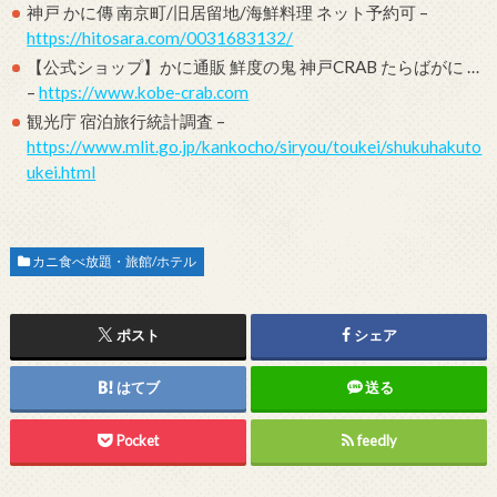
神戸 かに傳 南京町/旧居留地/海鮮料理 ネット予約可 –
https://hitosara.com/0031683132/
【公式ショップ】かに通販 鮮度の鬼 神戸CRAB たらばがに …
–
https://www.kobe-crab.com
観光庁 宿泊旅行統計調査 –
https://www.mlit.go.jp/kankocho/siryou/toukei/shukuhakuto
ukei.html
カニ食べ放題・旅館/ホテル
ポスト
シェア
はてブ
送る
Pocket
feedly