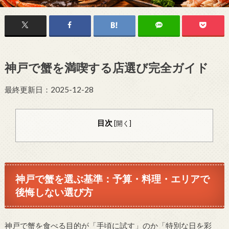
神戸で蟹を満喫する店選び完全ガイド
最終更新日：2025-12-28
目次
[
開く
]
神戸で蟹を選ぶ基準：予算・料理・エリアで
後悔しない選び方
神戸で蟹を食べる目的が「手頃に試す」のか「特別な日を彩