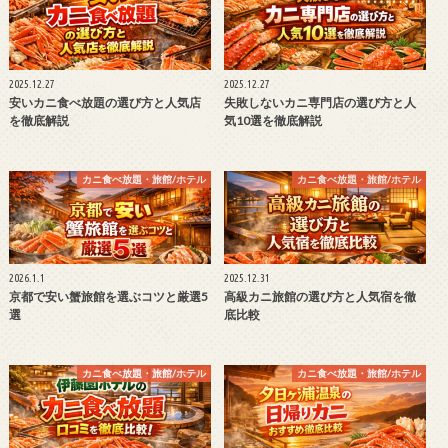
2025.12.27
2025.12.27
安いカニ食べ放題の選び方と人気店
失敗しないカニ専門店の選び方と人
を徹底解説
気10選を徹底解説
カニ食べ放題・旅館/ホテル
カニ食べ放題・旅館/ホテル
2026.1.1
2025.12.31
京都で安い蟹旅館を選ぶコツと厳選5
高級カニ旅館の選び方と人気宿を徹
選
底比較
カニ食べ放題・旅館/ホテル
カニ食べ放題・旅館/ホテル