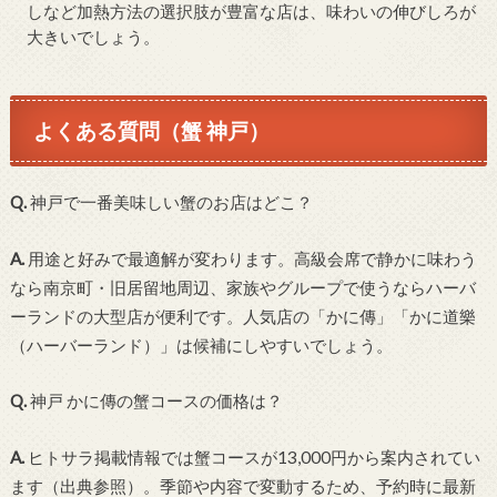
しなど加熱方法の選択肢が豊富な店は、味わいの伸びしろが
大きいでしょう。
よくある質問（蟹 神戸）
Q.
神戸で一番美味しい蟹のお店はどこ？
A.
用途と好みで最適解が変わります。高級会席で静かに味わう
なら南京町・旧居留地周辺、家族やグループで使うならハーバ
ーランドの大型店が便利です。人気店の「かに傳」「かに道樂
（ハーバーランド）」は候補にしやすいでしょう。
Q.
神戸 かに傳の蟹コースの価格は？
A.
ヒトサラ掲載情報では蟹コースが13,000円から案内されてい
ます（出典参照）。季節や内容で変動するため、予約時に最新