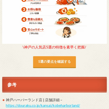
\神戸の人気店5選の特徴を素早く把握/
5選の要点を確認する
参考
神戸ハーバーランド店 | 店舗詳細 –
https://douraku.co.jp/kansai/kobeharborland/