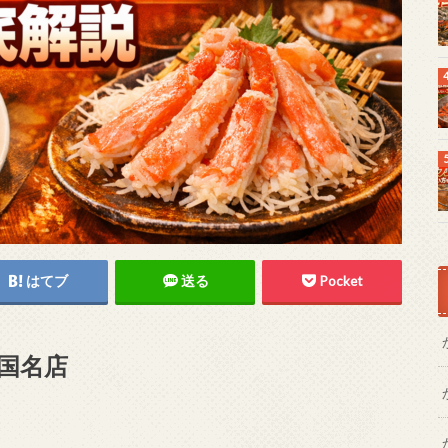
はてブ
送る
Pocket
国名店