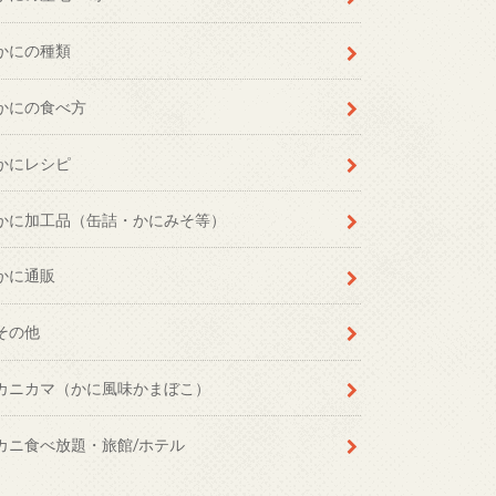
かにの種類
かにの食べ方
かにレシピ
かに加工品（缶詰・かにみそ等）
かに通販
その他
カニカマ（かに風味かまぼこ）
カニ食べ放題・旅館/ホテル