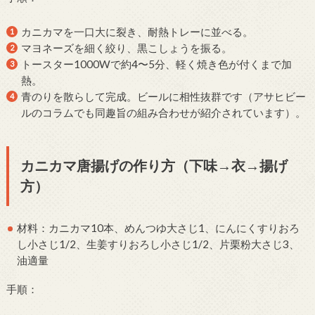
カニカマを一口大に裂き、耐熱トレーに並べる。
マヨネーズを細く絞り、黒こしょうを振る。
トースター1000Wで約4〜5分、軽く焼き色が付くまで加
熱。
青のりを散らして完成。ビールに相性抜群です（アサヒビー
ルのコラムでも同趣旨の組み合わせが紹介されています）。
カニカマ唐揚げの作り方（下味→衣→揚げ
方）
材料：カニカマ10本、めんつゆ大さじ1、にんにくすりおろ
し小さじ1/2、生姜すりおろし小さじ1/2、片栗粉大さじ3、
油適量
手順：