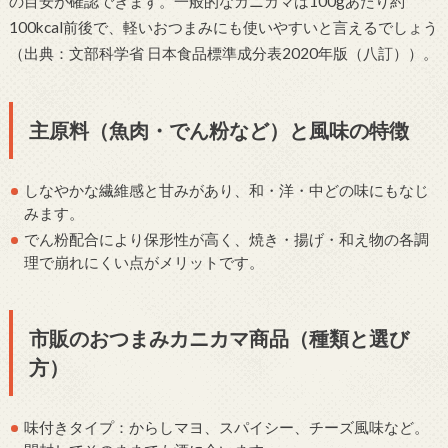
の目安が確認できます。一般的なカニカマは100gあたり約
100kcal前後で、軽いおつまみにも使いやすいと言えるでしょう
（出典：文部科学省 日本食品標準成分表2020年版（八訂））。
主原料（魚肉・でん粉など）と風味の特徴
しなやかな繊維感と甘みがあり、和・洋・中どの味にもなじ
みます。
でん粉配合により保形性が高く、焼き・揚げ・和え物の各調
理で崩れにくい点がメリットです。
市販のおつまみカニカマ商品（種類と選び
方）
味付きタイプ：からしマヨ、スパイシー、チーズ風味など。