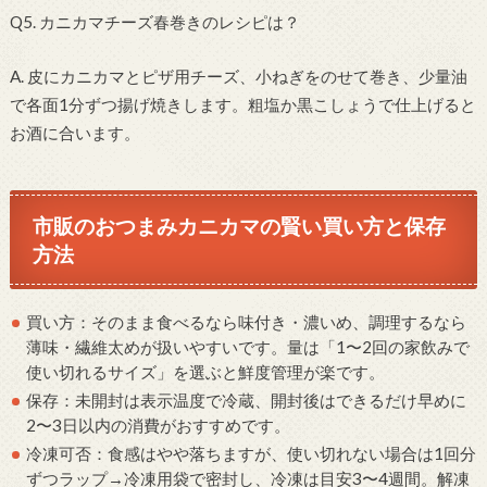
Q5. カニカマチーズ春巻きのレシピは？
A. 皮にカニカマとピザ用チーズ、小ねぎをのせて巻き、少量油
で各面1分ずつ揚げ焼きします。粗塩か黒こしょうで仕上げると
お酒に合います。
市販のおつまみカニカマの賢い買い方と保存
方法
買い方：そのまま食べるなら味付き・濃いめ、調理するなら
薄味・繊維太めが扱いやすいです。量は「1〜2回の家飲みで
使い切れるサイズ」を選ぶと鮮度管理が楽です。
保存：未開封は表示温度で冷蔵、開封後はできるだけ早めに
2〜3日以内の消費がおすすめです。
冷凍可否：食感はやや落ちますが、使い切れない場合は1回分
ずつラップ→冷凍用袋で密封し、冷凍は目安3〜4週間。解凍