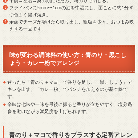
手前→左右→奥の順にたたみ、粉のりで閉じる。
フライパンに5mm〜1cmの油を中温にし、面ごとに約1分ず
つ色よく揚げ焼き。
余熱でチーズが溶けたら取り出し、粗塩を少々。おつまみ映
えする一品です。
味が変わる調味料の使い方：青のり・黒こし
ょう・カレー粉でアレンジ
迷ったら「青のり＋マヨ」で香りを足し、「黒こしょう」で
キレを出す、「カレー粉」でパンチを加えるのが基本線で
す。
辛味は七味や一味を最後に振ると香りが立ちやすく、塩分過
多を避けながら満足度を上げられます。
青のり＋マヨで香りをプラスする定番アレン