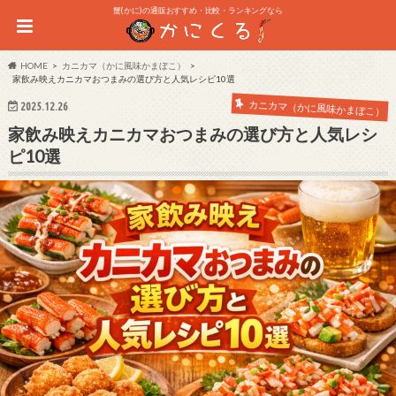
蟹(かに)の通販おすすめ・比較・ランキングなら
HOME
カニカマ（かに風味かまぼこ）
家飲み映えカニカマおつまみの選び方と人気レシピ10選
カニカマ（かに風味かまぼこ）
2025.12.26
家飲み映えカニカマおつまみの選び方と人気レシ
ピ10選