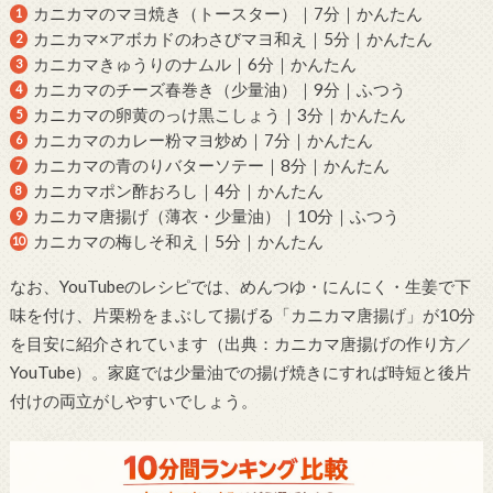
カニカマのマヨ焼き（トースター）｜7分｜かんたん
カニカマ×アボカドのわさびマヨ和え｜5分｜かんたん
カニカマきゅうりのナムル｜6分｜かんたん
カニカマのチーズ春巻き（少量油）｜9分｜ふつう
カニカマの卵黄のっけ黒こしょう｜3分｜かんたん
カニカマのカレー粉マヨ炒め｜7分｜かんたん
カニカマの青のりバターソテー｜8分｜かんたん
カニカマポン酢おろし｜4分｜かんたん
カニカマ唐揚げ（薄衣・少量油）｜10分｜ふつう
カニカマの梅しそ和え｜5分｜かんたん
なお、YouTubeのレシピでは、めんつゆ・にんにく・生姜で下
味を付け、片栗粉をまぶして揚げる「カニカマ唐揚げ」が10分
を目安に紹介されています（出典：カニカマ唐揚げの作り方／
YouTube）。家庭では少量油での揚げ焼きにすれば時短と後片
付けの両立がしやすいでしょう。