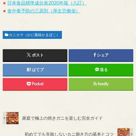
日本食品標準成分表2020年版（八訂）
食中毒予防の三原則（厚生労働省）
カニカマ（かに風味かまぼこ）
ポスト
シェア
はてブ
送る
Pocket
feedly
家庭で極上の焼きガニを楽しむ完全ガイド
初めてでも失敗しないカニ捌き方の基本とコツ