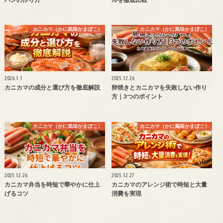
カニカマ（かに風味かまぼこ）
カニカマ（かに風味かまぼこ）
2026.1.1
2025.12.26
カニカマの成分と選び方を徹底解説
卵焼きとカニカマを失敗しない作り
方｜3つのポイント
カニカマ（かに風味かまぼこ）
カニカマ（かに風味かまぼこ）
2025.12.26
2025.12.27
カニカマ弁当を時短で華やかに仕上
カニカマのアレンジ術で時短と大量
げるコツ
消費を実現