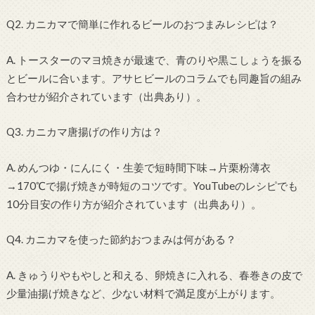
Q2. カニカマで簡単に作れるビールのおつまみレシピは？
A. トースターのマヨ焼きが最速で、青のりや黒こしょうを振る
とビールに合います。アサヒビールのコラムでも同趣旨の組み
合わせが紹介されています（出典あり）。
Q3. カニカマ唐揚げの作り方は？
A. めんつゆ・にんにく・生姜で短時間下味→片栗粉薄衣
→170℃で揚げ焼きが時短のコツです。YouTubeのレシピでも
10分目安の作り方が紹介されています（出典あり）。
Q4. カニカマを使った節約おつまみは何がある？
A. きゅうりやもやしと和える、卵焼きに入れる、春巻きの皮で
少量油揚げ焼きなど、少ない材料で満足度が上がります。