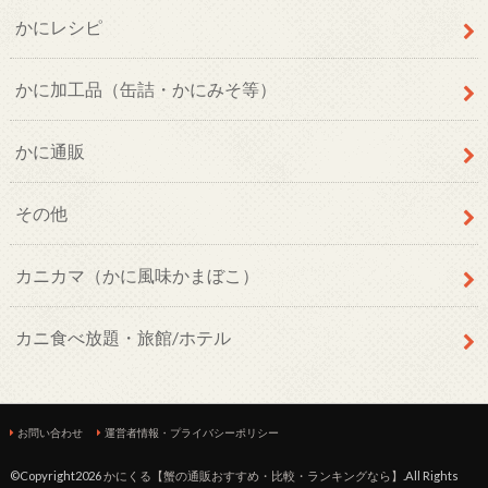
かにレシピ
かに加工品（缶詰・かにみそ等）
かに通販
その他
カニカマ（かに風味かまぼこ）
カニ食べ放題・旅館/ホテル
お問い合わせ
運営者情報・プライバシーポリシー
©Copyright2026
かにくる【蟹の通販おすすめ・比較・ランキングなら】
.All Rights