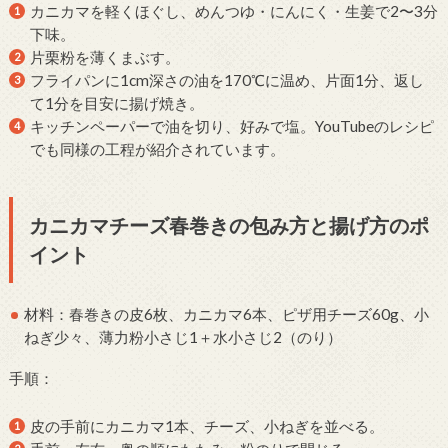
カニカマを軽くほぐし、めんつゆ・にんにく・生姜で2〜3分
下味。
片栗粉を薄くまぶす。
フライパンに1cm深さの油を170℃に温め、片面1分、返し
て1分を目安に揚げ焼き。
キッチンペーパーで油を切り、好みで塩。YouTubeのレシピ
でも同様の工程が紹介されています。
カニカマチーズ春巻きの包み方と揚げ方のポ
イント
材料：春巻きの皮6枚、カニカマ6本、ピザ用チーズ60g、小
ねぎ少々、薄力粉小さじ1＋水小さじ2（のり）
手順：
皮の手前にカニカマ1本、チーズ、小ねぎを並べる。