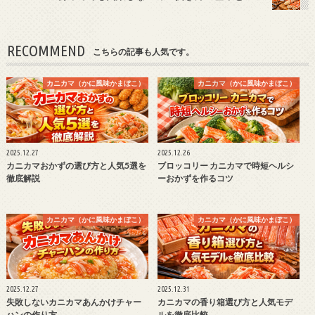
RECOMMEND
こちらの記事も人気です。
カニカマ（かに風味かまぼこ）
カニカマ（かに風味かまぼこ）
2025.12.27
2025.12.26
カニカマおかずの選び方と人気5選を
ブロッコリー カニカマで時短ヘルシ
徹底解説
ーおかずを作るコツ
カニカマ（かに風味かまぼこ）
カニカマ（かに風味かまぼこ）
2025.12.27
2025.12.31
失敗しないカニカマあんかけチャー
カニカマの香り箱選び方と人気モデ
ハンの作り方
ルを徹底比較