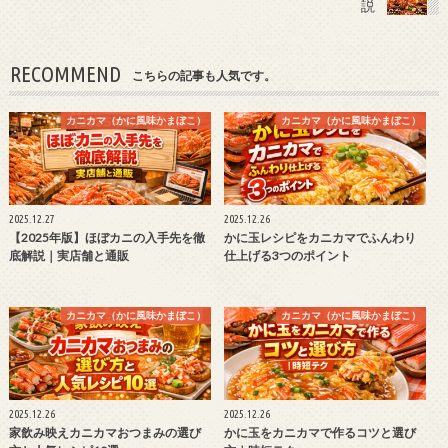
説
RECOMMEND
こちらの記事も人気です。
カニカマ（かに風味かまぼこ）
カニカマ（かに風味かまぼこ）
2025.12.27
2025.12.26
【2025年版】ほぼカニの入手先を徹
かに玉レシピをカニカマでふんわり
底解説｜実店舗と通販
仕上げる3つのポイント
カニカマ（かに風味かまぼこ）
カニカマ（かに風味かまぼこ）
2025.12.26
2025.12.26
家飲み映えカニカマおつまみの選び
かに玉をカニカマで作るコツと選び