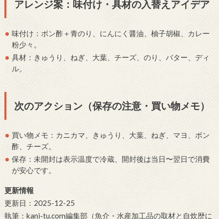
アレンジ案：味付け・具材の入替えアイデア
味付け：ポン酢＋青のり、にんにく醤油、柚子胡椒、カレー
粉少々。
具材：きゅうり、ねぎ、大葉、チーズ、のり、バター、ディ
ル。
次のアクション（保存の注意・買い物メモ）
買い物メモ：カニカマ、きゅうり、大葉、ねぎ、マヨ、ポン
酢、チーズ。
保存：未開封は表示温度で冷蔵、開封後は当日〜翌日で消費
が安心です。
更新情報
更新日：2025-12-25
執筆：kani-tu.com編集部（魚介・水産加工品の取材と自炊歴に