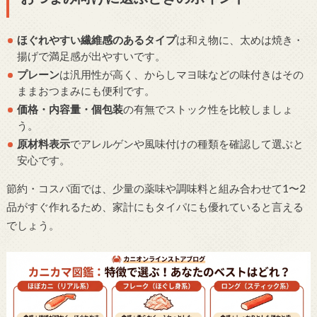
ほぐれやすい繊維感のあるタイプ
は和え物に、太めは焼き・
揚げで満足感が出やすいです。
プレーン
は汎用性が高く、からしマヨ味などの味付きはその
ままおつまみにも便利です。
価格・内容量・個包装
の有無でストック性を比較しましょ
う。
原材料表示
でアレルゲンや風味付けの種類を確認して選ぶと
安心です。
節約・コスパ面では、少量の薬味や調味料と組み合わせて1〜2
品がすぐ作れるため、家計にもタイパにも優れていると言える
でしょう。