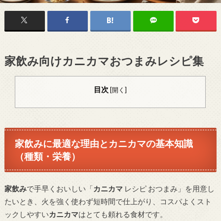
家飲み向けカニカマおつまみレシピ集
目次
[
開く
]
家飲みに最適な理由とカニカマの基本知識
（種類・栄養）
家飲み
で手早くおいしい「
カニカマ
レシピ おつまみ」を用意し
たいとき、火を強く使わず短時間で仕上がり、コスパよくスト
ックしやすい
カニカマ
はとても頼れる食材です。