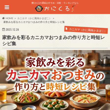
蟹(かに)の通販おすすめ・比較・ランキングなら
HOME
カニカマ（かに風味かまぼこ）
家飲みを彩るカニカマおつまみの作り方と時短レシピ集
カニカマ（かに風味かまぼこ）
2025.12.26
家飲みを彩るカニカマおつまみの作り方と時短レ
シピ集