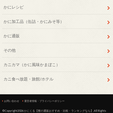
かにレシピ
かに加工品（缶詰・かにみそ等）
かに通販
その他
カニカマ（かに風味かまぼこ）
カニ食べ放題・旅館/ホテル
お問い合わせ
運営者情報・プライバシーポリシー
©Copyright2026
かにくる【蟹の通販おすすめ・比較・ランキングなら】
.All Rights