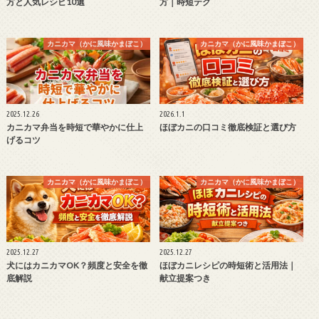
方と人気レシピ10選
方｜時短テク
カニカマ（かに風味かまぼこ）
カニカマ（かに風味かまぼこ）
2025.12.26
2026.1.1
カニカマ弁当を時短で華やかに仕上
ほぼカニの口コミ徹底検証と選び方
げるコツ
カニカマ（かに風味かまぼこ）
カニカマ（かに風味かまぼこ）
2025.12.27
2025.12.27
犬にはカニカマOK？頻度と安全を徹
ほぼカニレシピの時短術と活用法｜
底解説
献立提案つき