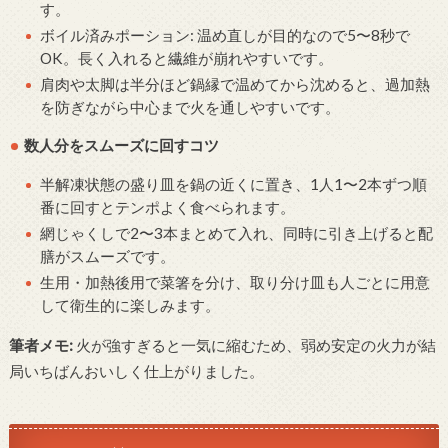
す。
ボイル済みポーション: 温め直しが目的なので5〜8秒で
OK。長く入れると繊維が崩れやすいです。
肩肉や太脚は半分ほど鍋縁で温めてから沈めると、過加熱
を防ぎながら中心まで火を通しやすいです。
数人分をスムーズに回すコツ
半解凍状態の盛り皿を鍋の近くに置き、1人1〜2本ずつ順
番に回すとテンポよく食べられます。
網じゃくしで2〜3本まとめて入れ、同時に引き上げると配
膳がスムーズです。
生用・加熱後用で菜箸を分け、取り分け皿も人ごとに用意
して衛生的に楽しみます。
筆者メモ:
火が強すぎると一気に縮むため、弱め安定の火力が結
局いちばんおいしく仕上がりました。