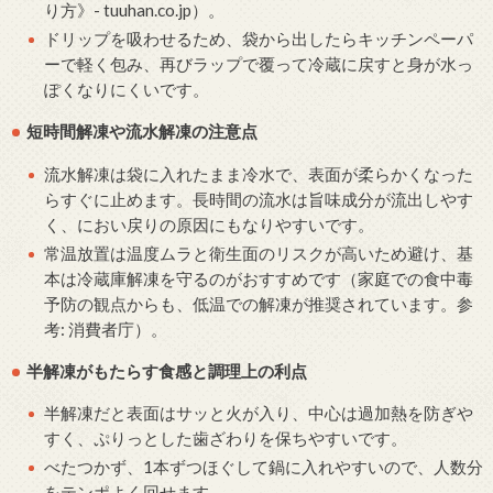
り方》- tuuhan.co.jp）。
ドリップを吸わせるため、袋から出したらキッチンペーパ
ーで軽く包み、再びラップで覆って冷蔵に戻すと身が水っ
ぽくなりにくいです。
短時間解凍や流水解凍の注意点
流水解凍は袋に入れたまま冷水で、表面が柔らかくなった
らすぐに止めます。長時間の流水は旨味成分が流出しやす
く、におい戻りの原因にもなりやすいです。
常温放置は温度ムラと衛生面のリスクが高いため避け、基
本は冷蔵庫解凍を守るのがおすすめです（家庭での食中毒
予防の観点からも、低温での解凍が推奨されています。参
考: 消費者庁）。
半解凍がもたらす食感と調理上の利点
半解凍だと表面はサッと火が入り、中心は過加熱を防ぎや
すく、ぷりっとした歯ざわりを保ちやすいです。
べたつかず、1本ずつほぐして鍋に入れやすいので、人数分
をテンポよく回せます。