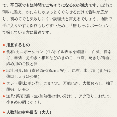
で、平日夜でも短時間でごちそうになるのが魅力です。
出汁は
薄味に整え、かにをしゃぶっとくぐらせるだけで旨味が広が
り、初めてでも失敗しにくい調理法と言えるでしょう。通販で
手に入りやすく保存もしやすいため、「蟹 しゃぶ ポーション」
で探している方に最適です。
用意するもの
食材: カニポーション（生/ボイル表示を確認）、白菜、長ネ
ギ、春菊、えのき・椎茸などのきのこ、豆腐、葛きり/春雨、
締め用のご飯と卵
出汁用具: 鍋（直径26–28cm目安）、昆布、水、塩（または
薄口しょうゆ少量）
タレ・薬味: ポン酢、ごまだれ、万能ねぎ、大根おろし、柚子
胡椒、レモン
道具: 菜箸2膳（生/加熱後の使い分け）、アク取り、おたま、
小さめの網じゃくし
人数別の材料目安（大人）