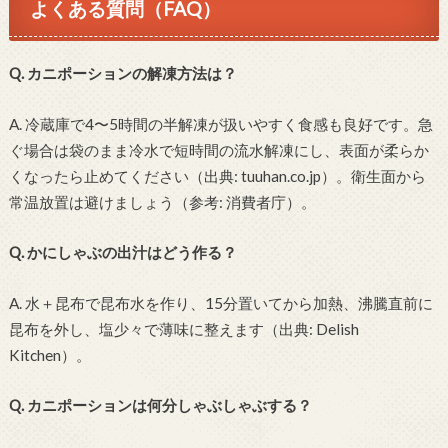
よくある質問（FAQ）
Q. カニポーションの解凍方法は？
A. 冷蔵庫で4〜5時間の半解凍が扱いやすく食感も良好です。急
ぐ場合は袋のまま冷水で短時間の流水解凍にし、表面が柔らか
くなったら止めてください（出典: tuuhan.co.jp）。衛生面から
常温放置は避けましょう（参考: 消費者庁）。
Q. かにしゃぶの出汁はどう作る？
A. 水＋昆布で昆布水を作り、15分置いてから加熱、沸騰直前に
昆布を外し、塩少々で薄味に整えます（出典: Delish
Kitchen）。
Q. カニポーションは何分しゃぶしゃぶする？