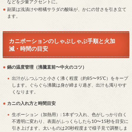
などを少量アクセントに。
副菜は浅漬けや柑橘サラダの酸味が、かにの甘さを引き立て
ます。
カニポーションのしゃぶしゃぶ手順と火加
減・時間の目安
鍋の温度管理（沸騰直前〜中火のコツ）
出汁がふつふつと小さく沸く程度（約85〜95℃）をキープ
します。ぐらぐら沸騰は身が締まり過ぎ、出汁も濁りやす
くなります。
カニの入れ方と時間目安
生ポーション（加熱用）: 1本ずつ入れ、色がしっかり白く
不透明に変わり、表面がふっくらしたら10〜15秒を目安に
引き上げます。太いものは20秒程度まで様子見で調整しま