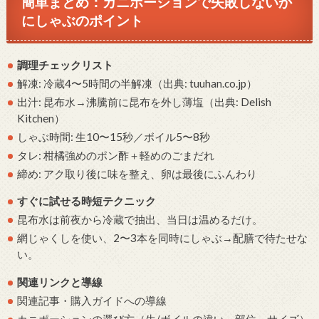
簡単まとめ：カニポーションで失敗しないか
にしゃぶのポイント
調理チェックリスト
解凍: 冷蔵4〜5時間の半解凍（出典: tuuhan.co.jp）
出汁: 昆布水→沸騰前に昆布を外し薄塩（出典: Delish
Kitchen）
しゃぶ時間: 生10〜15秒／ボイル5〜8秒
タレ: 柑橘強めのポン酢＋軽めのごまだれ
締め: アク取り後に味を整え、卵は最後にふんわり
すぐに試せる時短テクニック
昆布水は前夜から冷蔵で抽出、当日は温めるだけ。
網じゃくしを使い、2〜3本を同時にしゃぶ→配膳で待たせな
い。
関連リンクと導線
関連記事・購入ガイドへの導線
カニポーションの選び方（生/ボイルの違い、部位、サイズ）