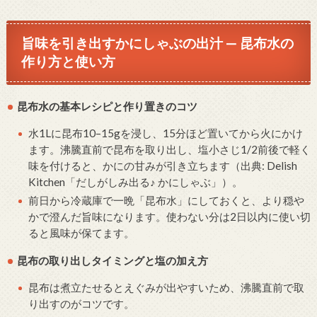
旨味を引き出すかにしゃぶの出汁 — 昆布水の
作り方と使い方
昆布水の基本レシピと作り置きのコツ
水1Lに昆布10–15gを浸し、15分ほど置いてから火にかけ
ます。沸騰直前で昆布を取り出し、塩小さじ1/2前後で軽く
味を付けると、かにの甘みが引き立ちます（出典: Delish
Kitchen「だしがしみ出る♪ かにしゃぶ」）。
前日から冷蔵庫で一晩「昆布水」にしておくと、より穏や
かで澄んだ旨味になります。使わない分は2日以内に使い切
ると風味が保てます。
昆布の取り出しタイミングと塩の加え方
昆布は煮立たせるとえぐみが出やすいため、沸騰直前で取
り出すのがコツです。