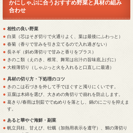
かにしゃぶに合うおすすめ野菜と具材の組み
合わせ
相性の良い野菜
白菜（芯はそぎ切りで火通りよく、葉は最後にふわっと）
春菊（香りで甘みを引き立てるので入れ過ぎない）
長ネギ（斜め薄切りで甘みと香りをプラス）
きのこ類（えのき、椎茸、舞茸は出汁の旨味底上げに）
大根薄切り（しゃぶっと火を入れると口直しに最適）
具材の切り方・下処理のコツ
きのこは石づきを外して手でほぐすと濁りにくいです。
豆腐は木綿を選び、大きめの角切りで崩れを防止します。
葛きり/春雨は別茹ででぬめりを落とし、鍋のにごりを抑えま
す。
あると華やぐ海鮮・副菜
帆立貝柱、甘えび、牡蠣（加熱用表示を遵守）、鯛の薄切り