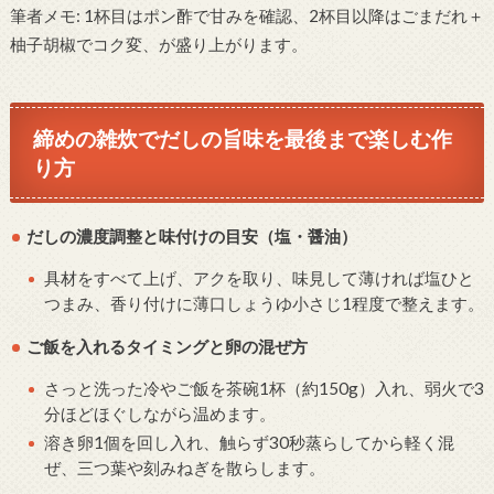
筆者メモ: 1杯目はポン酢で甘みを確認、2杯目以降はごまだれ＋
柚子胡椒でコク変、が盛り上がります。
締めの雑炊でだしの旨味を最後まで楽しむ作
り方
だしの濃度調整と味付けの目安（塩・醤油）
具材をすべて上げ、アクを取り、味見して薄ければ塩ひと
つまみ、香り付けに薄口しょうゆ小さじ1程度で整えます。
ご飯を入れるタイミングと卵の混ぜ方
さっと洗った冷やご飯を茶碗1杯（約150g）入れ、弱火で3
分ほどほぐしながら温めます。
溶き卵1個を回し入れ、触らず30秒蒸らしてから軽く混
ぜ、三つ葉や刻みねぎを散らします。