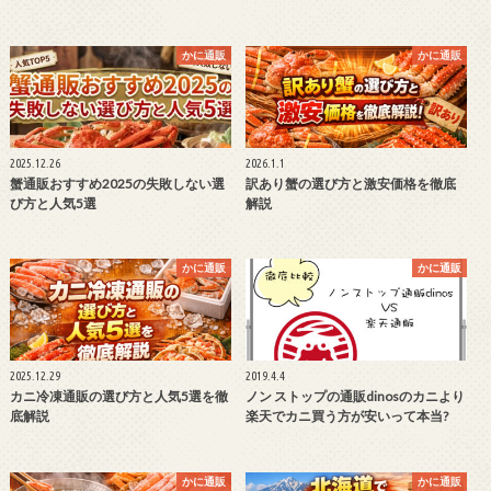
かに通販
かに通販
2025.12.26
2026.1.1
蟹通販おすすめ2025の失敗しない選
訳あり蟹の選び方と激安価格を徹底
び方と人気5選
解説
かに通販
かに通販
2025.12.29
2019.4.4
カニ冷凍通販の選び方と人気5選を徹
ノン ストップの通販dinosのカニより
底解説
楽天でカニ買う方が安いって本当?
かに通販
かに通販