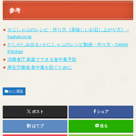
参考
カニしゃぶのレシピ・作り方《美味しいお召し上がり方》 –
tuuhan.co.jp
だしがしみ出る♪ かにしゃぶのレシピ動画・作り方 – Delish
Kitchen
消費者庁 家庭でできる食中毒予防
厚生労働省 食中毒を防ぐために
かに通販
ポスト
シェア
はてブ
送る