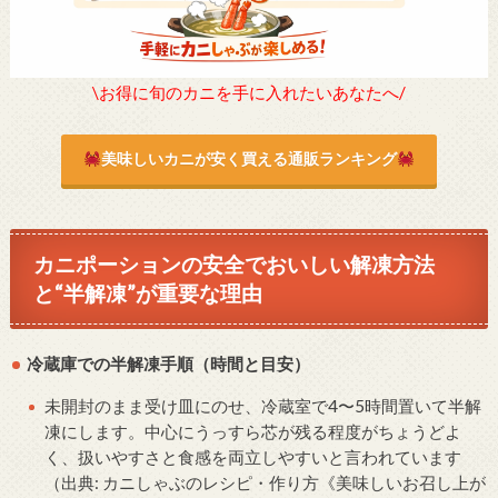
\お得に旬のカニを手に入れたいあなたへ/
美味しいカニが安く買える通販ランキング
カニポーションの安全でおいしい解凍方法
と“半解凍”が重要な理由
冷蔵庫での半解凍手順（時間と目安）
未開封のまま受け皿にのせ、冷蔵室で4〜5時間置いて半解
凍にします。中心にうっすら芯が残る程度がちょうどよ
く、扱いやすさと食感を両立しやすいと言われています
（出典: カニしゃぶのレシピ・作り方《美味しいお召し上が