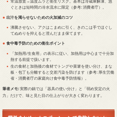
常温放置→温度ムラと衛生リスク。基本は冷蔵庫解凍、急
ぐときは短時間の冷水流水に限定（参考: 消費者庁）。
出汁を濁らせないための火加減のコツ
沸騰させない、アクはこまめに引く、きのこは手でほぐし
てぬめりを抑えると澄んだまま保てます。
食中毒予防のための衛生ポイント
「加熱用/生食用」の表示に従い、加熱用は中心まで十分加
熱する前提で扱います。
生の食材と加熱後の食材でトングや菜箸を使い分け、まな
板・包丁も分離すると交差汚染を防げます（参考: 厚生労働
省・消費者庁の家庭向け食中毒予防情報）。
筆者メモ:
実際の鍋では「器具の使い分け」と「弱め安定の火
力」だけで、味と見た目の仕上がりが大きく変わります。