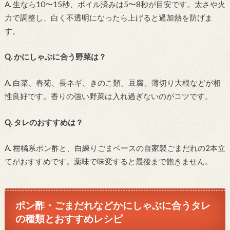
A. 生なら10〜15秒、ボイル済みは5〜8秒が目安です。太さや火
力で調整し、白く不透明になったら上げると過加熱を防げま
す。
Q. かにしゃぶに合う野菜は？
A. 白菜、春菊、長ネギ、きのこ類、豆腐、薄切り大根などが相
性良好です。香りの強い野菜は入れ過ぎないのがコツです。
Q. タレのおすすめは？
A. 柑橘系ポン酢と、白練りごまベースの自家製ごまだれの2本立
てがおすすめです。薬味で味変すると最後まで飽きません。
ポン酢・ごまだれなどかにしゃぶに合うタレ
の種類とおすすめレシピ