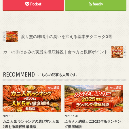
Pocket
feedly
渡り蟹の味噌汁の臭いを抑える基本テクニック3選
カニの手はさみの実態を徹底解説｜食べ方と観察ポイント
RECOMMEND
こちらの記事も人気です。
かに通販
かに通販
2026.1.1
2025.12.28
カニ 人気 ランキングの選び方と人気
ふるさと納税カニ2025年版ランキン
5選を徹底解説 最新版
グ徹底解説