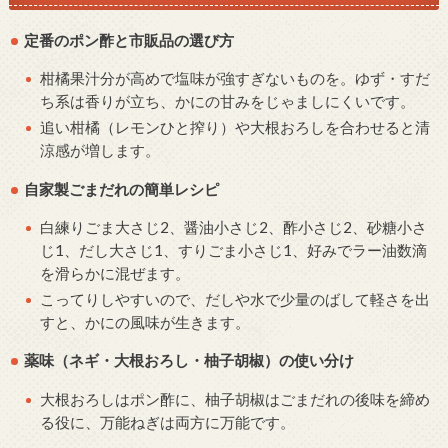
定番のポン酢と市販品の選び方
柑橘果汁分が高めで塩味が強すぎないものを。ゆず・すだ
ち系は香りが立ち、かにの甘みをじゃましにくいです。
追い柑橘（レモンひと搾り）や大根おろしを合わせると清
涼感が増します。
自家製ごまだれの簡単レシピ
白練りごま大さじ2、醤油小さじ2、酢小さじ2、砂糖小さ
じ1、だし大さじ1、すりごま小さじ1、好みでラー油数滴
を滑らかに混ぜます。
こってりしやすいので、だしや水で少量のばして軽さを出
すと、かにの風味が生きます。
薬味（ネギ・大根おろし・柚子胡椒）の使い分け
大根おろしはポン酢に、柚子胡椒はごまだれの後味を締め
る役に、万能ねぎは両方に万能です。