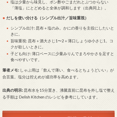
塩は少量から味見し、ポン酢やごまだれとぶつからない
「薄塩」にとどめると全体が調和します（出典同上）。
だしを使い分ける（シンプル出汁／旨味重視）
シンプル出汁: 昆布＋塩のみ。かにの香りを主役にしたいと
きに。
旨味重視: 昆布＋酒大さじ1〜2＋薄口しょうゆ小さじ1。コ
クが欲しいときに。
子ども向け: 薄口ベースに少量みりんでまろやかさを足すと
食べやすいです。
筆者メモ:
しゃぶ用は「飲んで薄い、食べるとちょうどいい」が
合言葉。塩分は控えめが成功率を高めます。
出典の明示:
昆布水を15分置き、沸騰直前に昆布を外し塩で整え
る手順は Delish Kitchen のレシピを参考にしています。