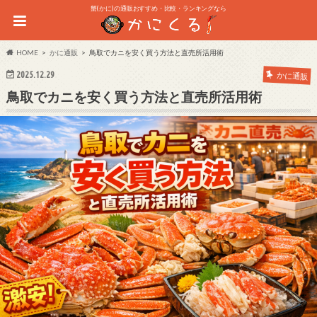
蟹(かに)の通販おすすめ・比較・ランキングなら
HOME
かに通販
鳥取でカニを安く買う方法と直売所活用術
2025.12.29
かに通販
鳥取でカニを安く買う方法と直売所活用術