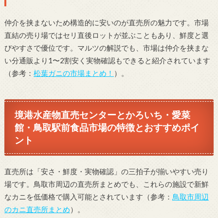
仲介を挟まないため構造的に安いのが直売所の魅力です。市場
直結の売り場ではセリ直後ロットが並ぶこともあり、鮮度と選
びやすさで優位です。マルツの解説でも、市場は仲介を挟まな
い分通販より1〜2割安く実物確認もできると紹介されています
（参考：
松葉ガニの市場まとめ！
）。
境港水産物直売センターとかろいち・愛菜
館・鳥取駅前食品市場の特徴とおすすめポイ
ント
直売所は「安さ・鮮度・実物確認」の三拍子が揃いやすい売り
場です。鳥取市周辺の直売所まとめでも、これらの施設で新鮮
なカニを低価格で購入可能とされています（参考：
鳥取市周辺
のカニ直売所まとめ
）。