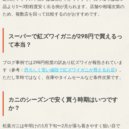
品より1〜3割程度安く出る例が見られます。店舗や相場次第の
ため、複数店を回って比較するのがおすすめです。
スーパーで紅ズワイガニが298円で買えるっ
て本当？
ブログ事例では298円程度の訳あり紅ズワイが報告されていま
す（参考：
恐ろしく安い値段で紅ズワイガニが買えるお店
）。
ただし常時ではなく、在庫やタイムセールなど条件次第です。
カニのシーズンで安く買う時期はいつです
か？
松葉ガニは年明けの1月下旬〜2月が落ち着きやすく狙い目で