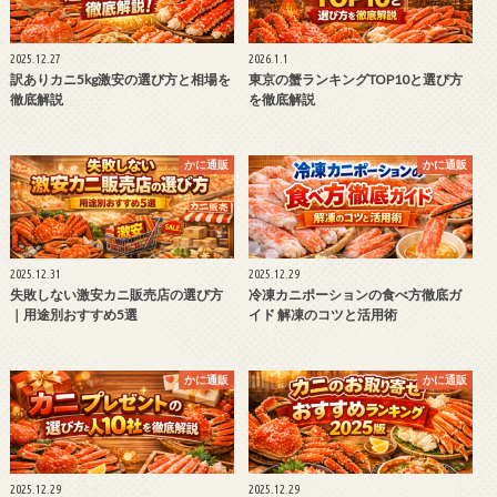
2025.12.27
2026.1.1
訳ありカニ5kg激安の選び方と相場を
東京の蟹ランキングTOP10と選び方
徹底解説
を徹底解説
かに通販
かに通販
2025.12.31
2025.12.29
失敗しない激安カニ販売店の選び方
冷凍カニポーションの食べ方徹底ガ
｜用途別おすすめ5選
イド 解凍のコツと活用術
かに通販
かに通販
2025.12.29
2025.12.29