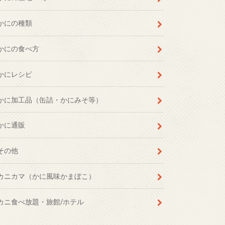
かにの種類
かにの食べ方
かにレシピ
かに加工品（缶詰・かにみそ等）
かに通販
その他
カニカマ（かに風味かまぼこ）
カニ食べ放題・旅館/ホテル