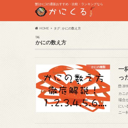
蟹(かに)の通販おすすめ・比較・ランキングなら
HOME
タグ : かにの数え方
TAG
かにの数え方
一
かにの種類
っ
2019
カニ
場合
にい
ニ一