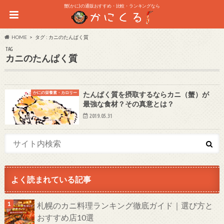
蟹(かに)の通販おすすめ・比較・ランキングなら
HOME
タグ : カニのたんぱく質
TAG
カニのたんぱく質
かにの栄養素・カロリー
たんぱく質を摂取するならカニ（蟹）が
最強な食材？その真意とは？
2019.05.31
よく読まれている記事
札幌のカニ料理ランキング徹底ガイド｜選び方と
おすすめ店10選