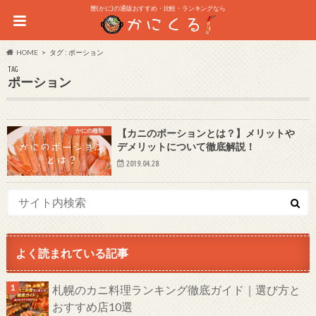
蟹(かに)の通販おすすめ・比較・ランキングなら
HOME
タグ : ポーション
TAG
ポーション
かにの種類
【カニのポーションとは？】メリットや
デメリットについて徹底解説！
2019.04.28
よく読まれている記事
札幌のカニ料理ランキング徹底ガイド｜選び方と
おすすめ店10選