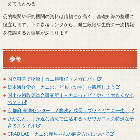
えてまとめる。
公的機関や研究機関の資料は信頼性が高く、基礎知識の整理に
役立ちます。下の参考リンクから、発生段階や生態の一次情報
を確認すると理解が深まります。
参考
国立科学博物館｜カニ類稚仔（メガロパ）
日本海洋学会｜カニのこども（幼生）を観察しよう
国土技術政策総合研究所｜－カニってどうやって大きくなる
の？－
京都府 海洋センター｜2 脱皮と成長（ズワイガニの一生）
さかなと。｜身近な清流で生活する＜サワガニ＞の特殊な子
育てスタイル
CRAB LAB｜カニの赤ちゃんの飼育方法について