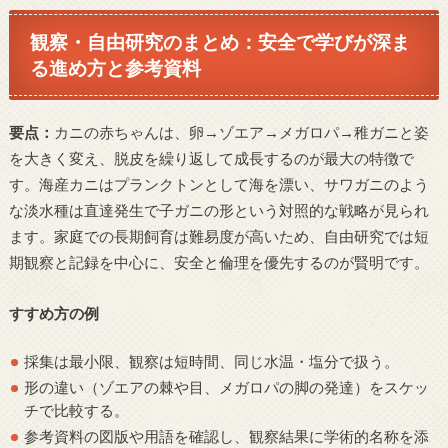
観察・自由研究のまとめ：安全で学びが深ま
る進め方と参考資料
要点：
カニの赤ちゃんは、卵→ゾエア→メガロパ→稚ガニと姿
を大きく変え、脱皮を繰り返して成長するのが最大の特徴で
す。海産カニはプランクトンとして海を漂い、サワガニのよう
な淡水種は直達発生で子ガニの形という対照的な戦略が見られ
ます。家庭での長期飼育は難易度が高いため、自由研究では短
期観察と記録を中心に、安全と倫理を優先するのが賢明です。
すすめ方の例
採集は最小限、観察は短時間、同じ水温・塩分で扱う。
形の違い（ゾエアの棘や目、メガロパの脚の発達）をスケッ
チで比較する。
参考資料の図版や用語を確認し、観察結果に学術的名称を添