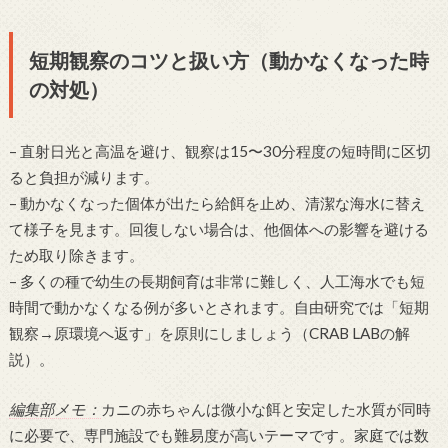
短期観察のコツと扱い方（動かなくなった時
の対処）
– 直射日光と高温を避け、観察は15〜30分程度の短時間に区切
ると負担が減ります。
– 動かなくなった個体が出たら給餌を止め、清潔な海水に替え
て様子を見ます。回復しない場合は、他個体への影響を避ける
ため取り除きます。
– 多くの種で幼生の長期飼育は非常に難しく、人工海水でも短
時間で動かなくなる例が多いとされます。自由研究では「短期
観察→原環境へ返す」を原則にしましょう（CRAB LABの解
説）。
編集部メモ：
カニの赤ちゃんは微小な餌と安定した水質が同時
に必要で、専門施設でも難易度が高いテーマです。家庭では数