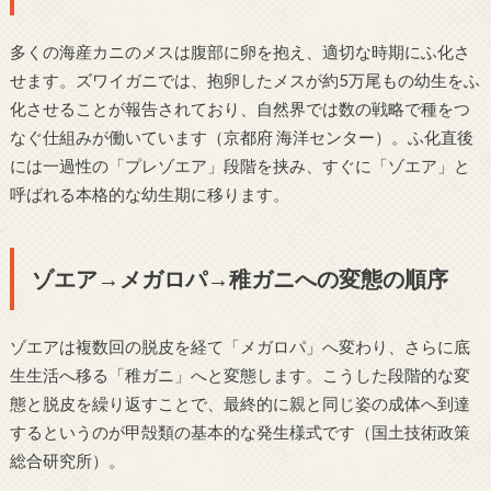
多くの海産カニのメスは腹部に卵を抱え、適切な時期にふ化さ
せます。ズワイガニでは、抱卵したメスが約5万尾もの幼生をふ
化させることが報告されており、自然界では数の戦略で種をつ
なぐ仕組みが働いています（京都府 海洋センター）。ふ化直後
には一過性の「プレゾエア」段階を挟み、すぐに「ゾエア」と
呼ばれる本格的な幼生期に移ります。
ゾエア→メガロパ→稚ガニへの変態の順序
ゾエアは複数回の脱皮を経て「メガロパ」へ変わり、さらに底
生生活へ移る「稚ガニ」へと変態します。こうした段階的な変
態と脱皮を繰り返すことで、最終的に親と同じ姿の成体へ到達
するというのが甲殻類の基本的な発生様式です（国土技術政策
総合研究所）。