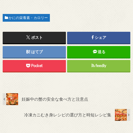
かにの栄養素・カロリー
ポスト
シェア
はてブ
送る
Pocket
feedly
妊娠中の蟹の安全な食べ方と注意点
冷凍カニむき身レシピの選び方と時短レシピ集