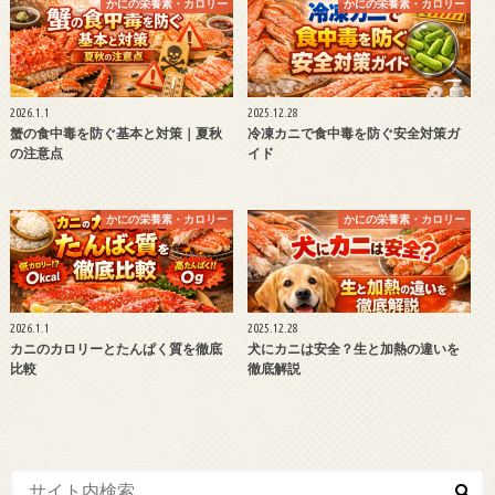
かにの栄養素・カロリー
かにの栄養素・カロリー
2026.1.1
2025.12.28
蟹の食中毒を防ぐ基本と対策｜夏秋
冷凍カニで食中毒を防ぐ安全対策ガ
の注意点
イド
かにの栄養素・カロリー
かにの栄養素・カロリー
2026.1.1
2025.12.28
カニのカロリーとたんぱく質を徹底
犬にカニは安全？生と加熱の違いを
比較
徹底解説