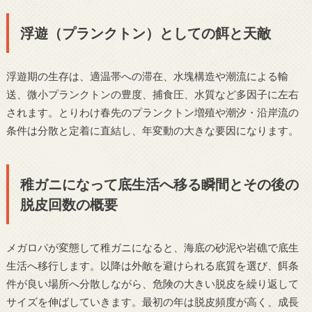
浮遊（プランクトン）としての餌と天敵
浮遊期の生存は、適温帯への滞在、水塊構造や潮流による輸
送、微小プランクトンの豊度、捕食圧、水質など多因子に左右
されます。とりわけ春先のプランクトン増殖や潮汐・沿岸流の
条件は分散と定着に直結し、年変動の大きな要因になります。
稚ガニになって底生活へ移る瞬間とその後の
脱皮回数の概要
メガロパが変態して稚ガニになると、海底の砂泥や岩礁で底生
生活へ移行します。以降は外敵を避けられる底質を選び、餌条
件が良い場所へ分散しながら、危険の大きい脱皮を繰り返して
サイズを伸ばしていきます。最初の年は脱皮頻度が高く、成長