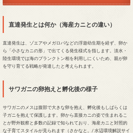
直達発生とは何か（海産カニとの違い）
直達発生は、ゾエアやメガロパなどの浮遊幼生期を経ず、卵か
ら「小さなカニの形」で出てくる発生様式を指します。淡水・
陸生環境では海のプランクトン相を利用しにくいため、親が卵
を守り育てる戦略が発達したと考えられます。
サワガニの卵抱えと孵化後の様子
サワガニのメスは腹部で大きな卵を抱え、孵化後もしばらくは
子ガニを抱えて保護します。卵から直接カニの姿で生まれるこ
とが野外観察と多数の記録で知られており、海産カニと対照的
な子育てスタイルが見られます（さかなと。/ 水辺環境解説サイ