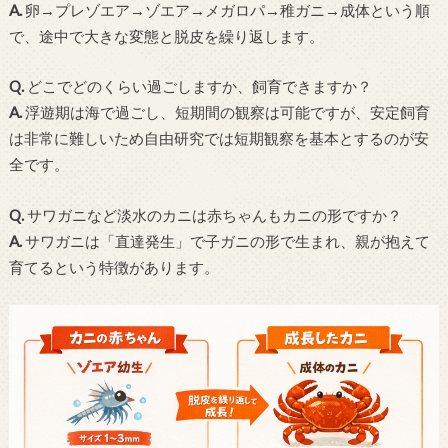
A.
卵→プレゾエア→ゾエア→メガロパ→稚ガニ→成体という順
で、途中で大きな変態と脱皮を繰り返します。
Q.
どこでどのくらい過ごしますか、飼育できますか？
A.
浮遊期は海で過ごし、短期間の観察は可能ですが、安定飼育
は非常に難しいため自由研究では短期観察を基本とするのが安
全です。
Q.
サワガニなど淡水のカニは赤ちゃんもカニの形ですか？
A.
サワガニは「直達発生」で子ガニの形で生まれ、親が抱えて
育てるという特徴があります。