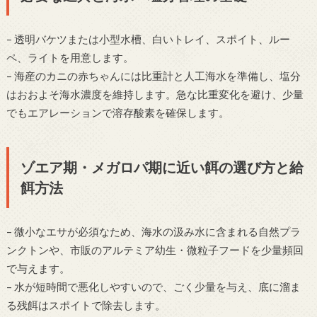
– 透明バケツまたは小型水槽、白いトレイ、スポイト、ルー
ペ、ライトを用意します。
– 海産のカニの赤ちゃんには比重計と人工海水を準備し、塩分
はおおよそ海水濃度を維持します。急な比重変化を避け、少量
でもエアレーションで溶存酸素を確保します。
ゾエア期・メガロパ期に近い餌の選び方と給
餌方法
– 微小なエサが必須なため、海水の汲み水に含まれる自然プラ
ンクトンや、市販のアルテミア幼生・微粒子フードを少量頻回
で与えます。
– 水が短時間で悪化しやすいので、ごく少量を与え、底に溜ま
る残餌はスポイトで除去します。