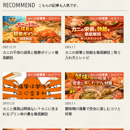
RECOMMEND
こちらの記事も人気です。
かにの栄養素・カロリー
かにの栄養素・カロリー
2025.12.31
2026.1.1
カニの子供の成長と観察ポイント徹
カニの栄養と効能を徹底解説｜取り
底解説
入れ方とレシピ
かにの栄養素・カロリー
かにの栄養素・カロリー
2019.5.25
2026.1.1
カニと痛風は関係ない？カニに含ま
蟹味噌の適量で安全に楽しむコツと
れるプリン体の量を徹底解説
対策