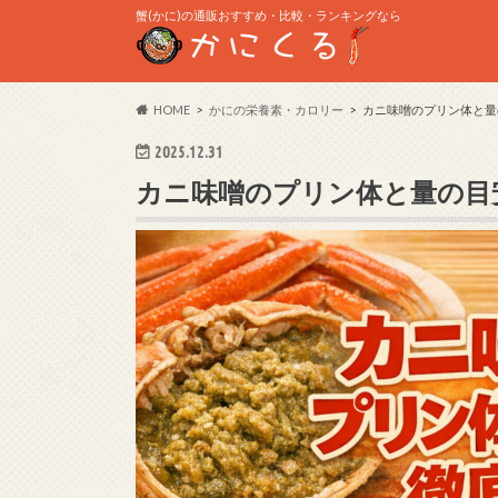
蟹(かに)の通販おすすめ・比較・ランキングなら
HOME
かにの栄養素・カロリー
カニ味噌のプリン体と量
2025.12.31
カニ味噌のプリン体と量の目