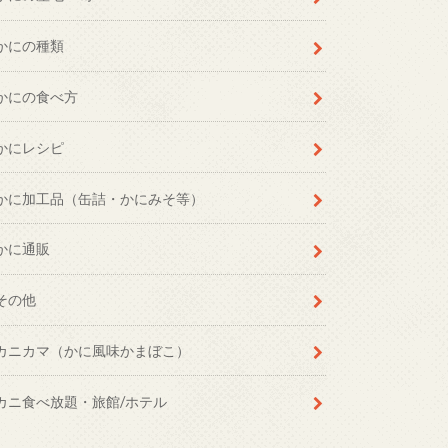
かにの種類
かにの食べ方
かにレシピ
かに加工品（缶詰・かにみそ等）
かに通販
その他
カニカマ（かに風味かまぼこ）
カニ食べ放題・旅館/ホテル