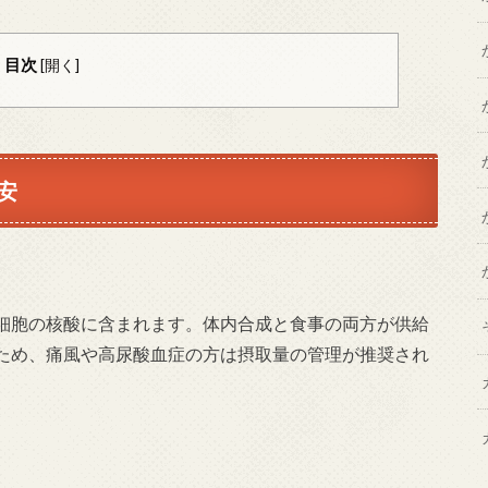
目次
[
開く
]
安
細胞の核酸に含まれます。体内合成と食事の両方が供給
ため、痛風や高尿酸血症の方は摂取量の管理が推奨され