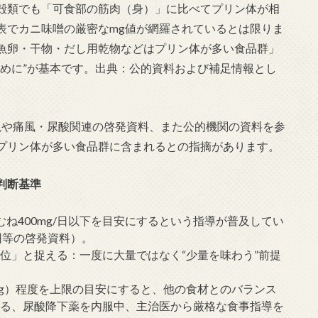
殻類でも「可食部の筋肉（身）」に比べてプリン体が相
表でカニ味噌の厳密なmg値が網羅されているとは限りま
魚卵・干物・だし用乾物などはプリン体が多い食品群」
えめに”が基本です。出典：公的資料および補足情報とし
説や痛風・尿酸関連の啓発資料、また公的機関の資料を参
プリン体が多い食品群に含まれるとの指摘があります。
判断基準
ね400mg/日以下を目安にするという指導が普及してい
団等の啓発資料）。
位」と捉える：一度に大量ではなく“少量を味わう”前提
0g）程度を上限の目安にすると、他の食材とのバランス
ある、尿酸降下薬を内服中、主治医から厳格な食事指導を