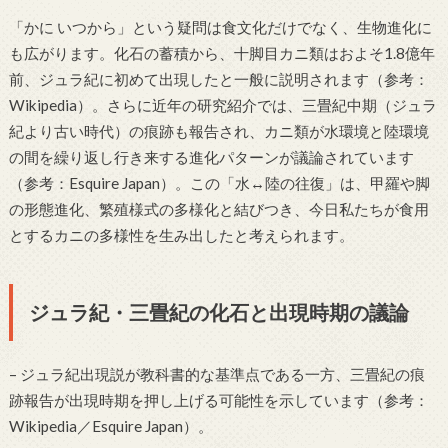
「かに いつから」という疑問は食文化だけでなく、生物進化に
も広がります。化石の蓄積から、十脚目カニ類はおよそ1.8億年
前、ジュラ紀に初めて出現したと一般に説明されます（参考：
Wikipedia）。さらに近年の研究紹介では、三畳紀中期（ジュラ
紀より古い時代）の痕跡も報告され、カニ類が水環境と陸環境
の間を繰り返し行き来する進化パターンが議論されています
（参考：Esquire Japan）。この「水↔陸の往復」は、甲羅や脚
の形態進化、繁殖様式の多様化と結びつき、今日私たちが食用
とするカニの多様性を生み出したと考えられます。
ジュラ紀・三畳紀の化石と出現時期の議論
– ジュラ紀出現説が教科書的な基準点である一方、三畳紀の痕
跡報告が出現時期を押し上げる可能性を示しています（参考：
Wikipedia／Esquire Japan）。