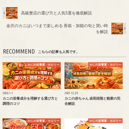
高級蟹店の選び方と人気5選を徹底解説
金沢のカニはいつまで楽しめる 香箱・加能の旬と買い時
を解説
RECOMMEND
こちらの記事も人気です。
かにの栄養素・カロリー
かにの栄養素・カロリー
2026.1.1
2025.12.29
カニの栄養成分を理解する選び方と
カニの赤ちゃん 成長段階と観察の完
調理のコツ
全解説
かにの栄養素・カロリー
かにの栄養素・カロリー