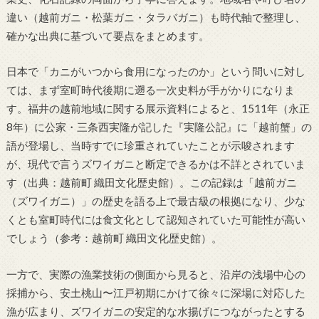
違い（越前ガニ・松葉ガニ・タラバガニ）も時代軸で整理し、
確かな出典に基づいて要点をまとめます。
日本で「カニがいつから食用になったのか」という問いに対し
ては、まず室町時代後期に遡る一次史料が手がかりになりま
す。福井の越前地域に関する展示資料によると、1511年（永正
8年）に公家・三条西実隆が記した『実隆公記』に「越前蟹」の
語が登場し、当時すでに珍重されていたことが示唆されます
が、現代で言うズワイガニと断定できるかは不詳とされていま
す（出典：越前町 織田文化歴史館）。この記録は「越前ガニ
（ズワイガニ）」の歴史を語る上で最古級の根拠になり、少な
くとも室町時代には食文化として認知されていた可能性が高い
でしょう（参考：越前町 織田文化歴史館）。
一方で、実際の漁業技術の側面から見ると、沿岸の浅場中心の
採捕から、安土桃山〜江戸初期にかけて徐々に深場に対応した
漁が広まり、ズワイガニの安定的な水揚げにつながったとする