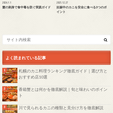
2026.1.1
2025.12.27
蟹の刺身で食中毒を防ぐ実践ガイド
妊娠中のカニを安全に食べる3つのポ
イント
よく読まれている記事
札幌のカニ料理ランキング徹底ガイド｜選び方と
おすすめ店10選
香箱蟹とは何かを徹底解説｜旬と味わいのポイン
ト
川で見られるカニの種類と見分け方を徹底解説