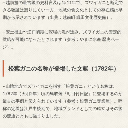
– 越前蟹の最古級の史料言及は1511年で、ズワイガニと断定で
きる確証は残りにくい一方、地域の食文化としての存在感は早
期から示されています（出典：越前町 織田文化歴史館）。
– 安土桃山〜江戸初期に深場の漁が進み、ズワイガニの安定的
供給が可能になったとされます（参考：やまに水産 歴史ペー
ジ）。
松葉ガニの名称が登場した文献（1782年）
– 山陰地方でズワイガニを指す「松葉ガニ」という名称は、
1782年（天明2年）頃の鳥取藩『町目付日記』に登場するのが
最古の事例と伝えられています（参考：松葉ガニ専業屋）。呼
称の定着は江戸中後期で、地域ブランドとしての確立はその後
の流通とともに強まりました。