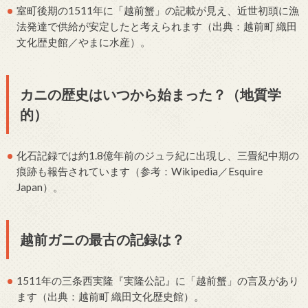
室町後期の1511年に「越前蟹」の記載が見え、近世初頭に漁
法発達で供給が安定したと考えられます（出典：越前町 織田
文化歴史館／やまに水産）。
カニの歴史はいつから始まった？（地質学
的）
化石記録では約1.8億年前のジュラ紀に出現し、三畳紀中期の
痕跡も報告されています（参考：Wikipedia／Esquire
Japan）。
越前ガニの最古の記録は？
1511年の三条西実隆『実隆公記』に「越前蟹」の言及があり
ます（出典：越前町 織田文化歴史館）。