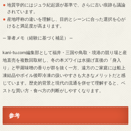
地質学的にはジュラ紀起源が基準で、さらに古い痕跡も議論
されています。
産地呼称の違いを理解し、目的とシーンに合った選択を心が
けると満足度が高まります。
— 筆者メモ（経験に基づく補足） —
kani-tu.com編集部として福井・三国や鳥取・境港の競り場と産
地直売を複数回取材し、冬の本ズワイは水揚げ直後の「身入
り」と甲羅味噌の香りが群を抜く一方、遠方のご家庭には船上
凍結品やボイル後即冷凍の扱いやすさも大きなメリットだと感
じています。歴史的背景と現代の流通を併せて理解すると、ベ
ストな買い方・食べ方の判断がしやすくなります。
参考