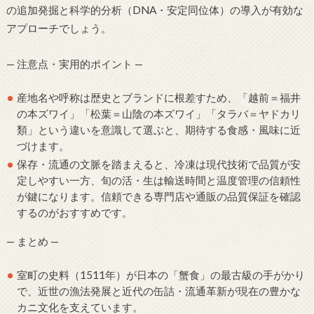
の追加発掘と科学的分析（DNA・安定同位体）の導入が有効な
アプローチでしょう。
— 注意点・実用的ポイント —
産地名や呼称は歴史とブランドに根差すため、「越前＝福井
の本ズワイ」「松葉＝山陰の本ズワイ」「タラバ＝ヤドカリ
類」という違いを意識して選ぶと、期待する食感・風味に近
づけます。
保存・流通の文脈を踏まえると、冷凍は現代技術で品質が安
定しやすい一方、旬の活・生は輸送時間と温度管理の信頼性
が鍵になります。信頼できる専門店や通販の品質保証を確認
するのがおすすめです。
— まとめ —
室町の史料（1511年）が日本の「蟹食」の最古級の手がかり
で、近世の漁法発展と近代の缶詰・流通革新が現在の豊かな
カニ文化を支えています。