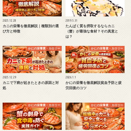
2025.12.28
2019.5.31
カニの栄養を徹底解説｜種類別の選
たんぱく質を摂取するならカニ
び方と特徴
（蟹）が最強な食材？その真意と
は？
かにの栄養素・カロリー
かにの栄養素・カロリー
2025.12.29
2026.1.1
カニで下痢が起きたときの原因と対
かにの栄養を徹底解説貧血予防と疲
処
労回復のコツ
かにの栄養素・カロリー
かにの栄養素・カロリー