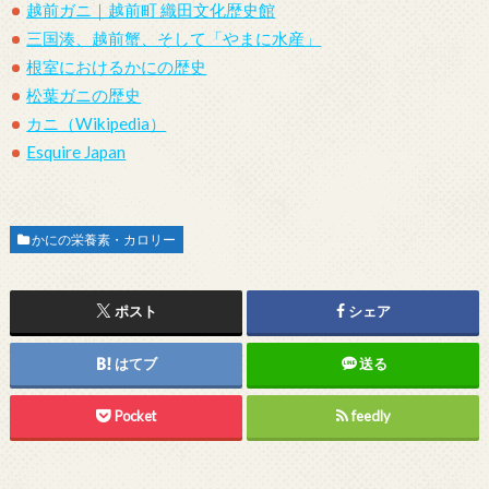
越前ガニ｜越前町 織田文化歴史館
三国湊、越前蟹、そして「やまに水産」
根室におけるかにの歴史
松葉ガニの歴史
カニ（Wikipedia）
Esquire Japan
かにの栄養素・カロリー
ポスト
シェア
はてブ
送る
Pocket
feedly