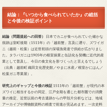
結論：『いつから食べられていたか』の総括
と今後の検証ポイント
結論（問題提起への回答）
日本でカニが食べられていた確かな
痕跡は室町後期（1511年）の「越前蟹」言及に遡り、ズワイガ
ニ（越前・松葉）は近世初頭の深場漁発達で供給が広がりまし
た。タラバガニは1905年の根室操業と缶詰化を契機に近代的産
業として普及し、今日の食文化を形づくったと言えるでしょう
（出典：越前町 織田文化歴史館／やまに水産／根室かにはん／
松葉ガニ専業屋）。
研究上のギャップと今後の検証
1511年の「越前蟹」が現代の本
ズワイに相当するかの同定、江戸全期を通じた都市圏での消費
量の推定、近世以前の考古遺跡からの甲殻片分析などは、地域
アーカイブや博物館資料の精査で前進が見込めます。一次史料