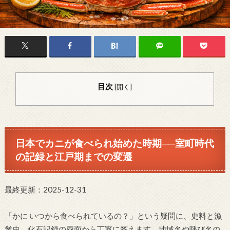
目次
[
開く
]
日本でカニが食べられ始めた時期──室町時代
の記録と江戸期までの変遷
最終更新：2025-12-31
「かに いつから食べられているの？」という疑問に、史料と漁
業史、化石記録の両面から丁寧に答えます。地域名や呼び名の