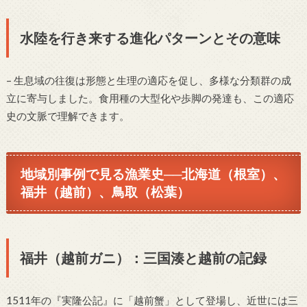
水陸を行き来する進化パターンとその意味
– 生息域の往復は形態と生理の適応を促し、多様な分類群の成
立に寄与しました。食用種の大型化や歩脚の発達も、この適応
史の文脈で理解できます。
地域別事例で見る漁業史──北海道（根室）、
福井（越前）、鳥取（松葉）
福井（越前ガニ）：三国湊と越前の記録
1511年の『実隆公記』に「越前蟹」として登場し、近世には三