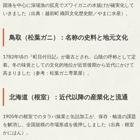
国湊を中心に深場漁の拡充でズワイガニの水揚げが確実化して
いきました（出典：越前町 織田文化歴史館／やまに水産）。
鳥取（松葉ガニ）：名称の史料と地元文化
1782年頃の『町目付日記』が最古とされ、山陰の呼称として定
着。冬の味覚としての文化的地位が近世後期から近代にかけて
高まりました（参考：松葉ガニ専業屋）。
北海道（根室）：近代以降の産業化と流通
1905年の根室でのタラバ操業と缶詰加工が、保存・輸送の課題
を解消し、全国規模の市場形成を後押ししました（出典：根室
かにはん）。