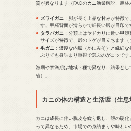
質が異なります（FAOのカニ漁業解説、農林
ズワイガニ
：脚が長く上品な甘みが特徴で
す。甲羅背面が滑らかで細長い脚が目印で
タラバガニ
：分類上はヤドカリに近い甲殻
サイズが特徴で、殻のトゲが目立ちます（タラ
毛ガニ
：濃厚な内臓（かにみそ）と繊細な
ぶりでも身詰まり重視で選ぶのがコツです
漁期や禁漁期は地域・種で異なり、結果とし
省）。
カニの体の構造と生活環（生息
カニは成長に伴い脱皮を繰り返し、殻の硬化
って異なるため、市場での身詰まりや味わい