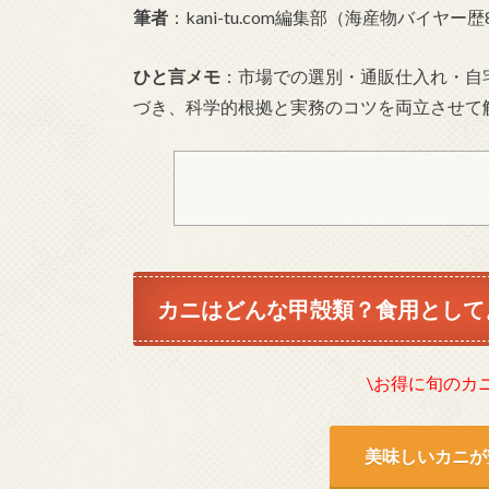
筆者
：kani-tu.com編集部（海産物バイヤー
ひと言メモ
：市場での選別・通販仕入れ・自
づき、科学的根拠と実務のコツを両立させて
カニはどんな甲殻類？食用として
\お得に旬のカ
美味しいカニが