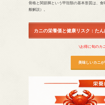
骨格と関節脚という甲殻類の基本形質は、食味や
般解説）。
カニの栄養価と健康リスク：たん
\お得に旬のカ
美味しいカニが