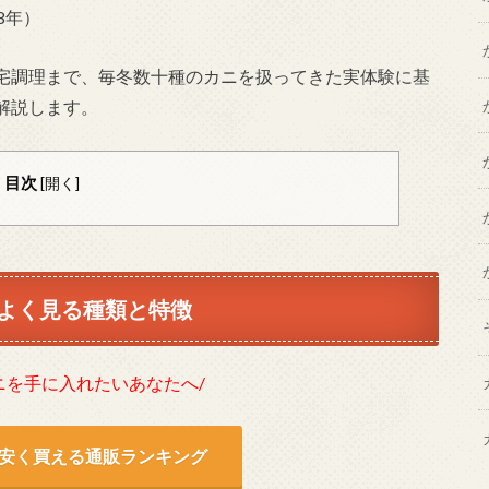
歴8年）
宅調理まで、毎冬数十種のカニを扱ってきた実体験に基
解説します。
目次
[
開く
]
よく見る種類と特徴
ニを手に入れたいあなたへ/
安く買える通販ランキング