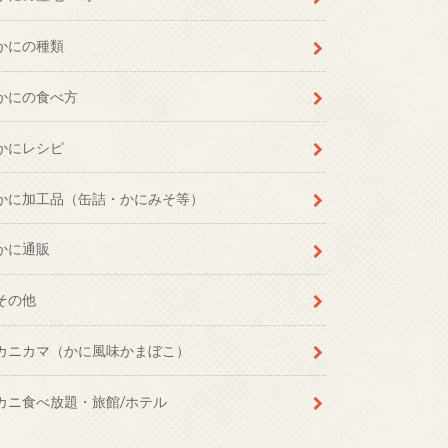
かにの種類
かにの食べ方
かにレシピ
かに加工品（缶詰・かにみそ等）
かに通販
その他
カニカマ（かに風味かまぼこ）
カニ食べ放題・旅館/ホテル