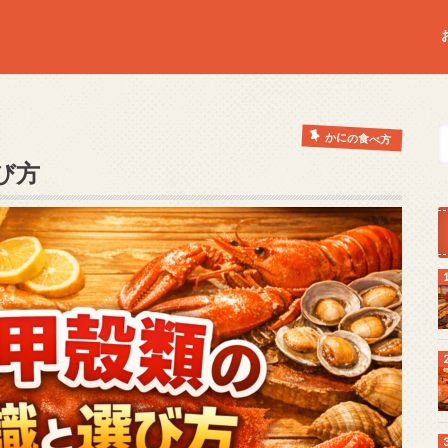
かにの食べ方
び方