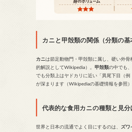
カニと甲殻類の関係（分類の基
カニ
は節足動物門・甲殻類に属し、硬い外骨
的解説としてWikipedia）。
甲殻類
の中でも
でも分類上はヤドカリに近い「異尾下目（例
が深まります（Wikipediaの基礎情報を参照
代表的な食用カニの種類と見分
世界と日本の流通でよく目にするのは、
ズワ