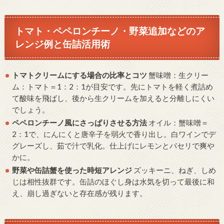
トマト・ペペロンチーノ・野菜追加などのア
レンジ例と缶詰活用術
トマトクリームにする場合の比率とコツ
蟹味噌：生クリー
ム：トマト＝1：2：1が目安です。先にトマトを軽く煮詰め
て酸味を飛ばし、後から生クリームを加えると分離しにくい
でしょう。
ペペロンチーノ風にさっぱりさせる方法
オイル：蟹味噌＝
2：1で、にんにくと唐辛子を弱火で香り出し。白ワインでデ
グレーズし、茹で汁で乳化。仕上げにレモンとパセリで爽や
かに。
野菜や缶詰蟹を使った時短アレンジ
ズッキーニ、ねぎ、しめ
じは相性抜群です。缶詰のほぐし身は水気を切って最後に和
え、崩し過ぎないと存在感が残ります。