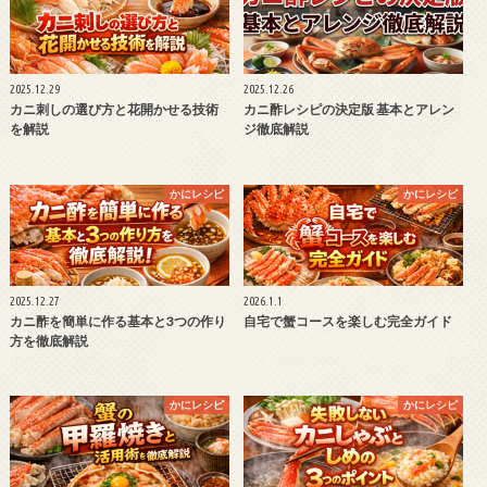
2025.12.29
2025.12.26
カニ刺しの選び方と花開かせる技術
カニ酢レシピの決定版 基本とアレン
を解説
ジ徹底解説
かにレシピ
かにレシピ
2025.12.27
2026.1.1
カニ酢を簡単に作る基本と3つの作り
自宅で蟹コースを楽しむ完全ガイド
方を徹底解説
かにレシピ
かにレシピ