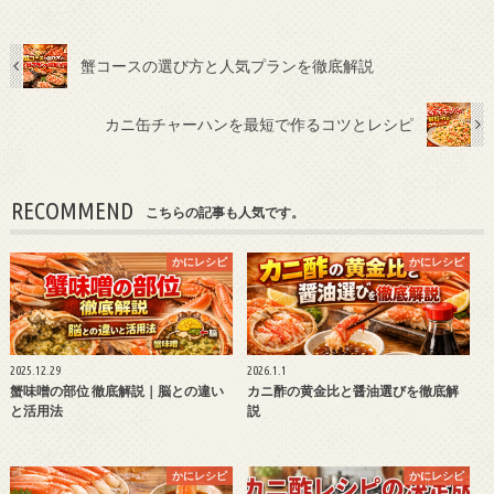
蟹コースの選び方と人気プランを徹底解説
カニ缶チャーハンを最短で作るコツとレシピ
RECOMMEND
こちらの記事も人気です。
かにレシピ
かにレシピ
2025.12.29
2026.1.1
蟹味噌の部位 徹底解説｜脳との違い
カニ酢の黄金比と醤油選びを徹底解
と活用法
説
かにレシピ
かにレシピ