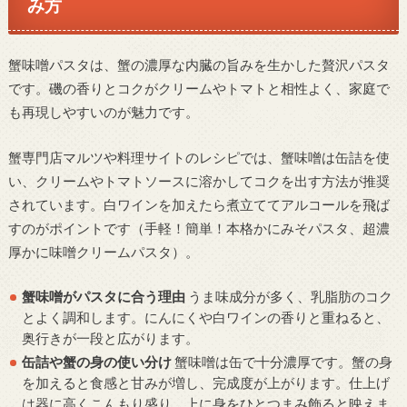
み方
蟹味噌パスタは、蟹の濃厚な内臓の旨みを生かした贅沢パスタ
です。磯の香りとコクがクリームやトマトと相性よく、家庭で
も再現しやすいのが魅力です。
蟹専門店マルツや料理サイトのレシピでは、蟹味噌は缶詰を使
い、クリームやトマトソースに溶かしてコクを出す方法が推奨
されています。白ワインを加えたら煮立ててアルコールを飛ば
すのがポイントです（手軽！簡単！本格かにみそパスタ、超濃
厚かに味噌クリームパスタ）。
蟹味噌がパスタに合う理由
うま味成分が多く、乳脂肪のコク
とよく調和します。にんにくや白ワインの香りと重ねると、
奥行きが一段と広がります。
缶詰や蟹の身の使い分け
蟹味噌は缶で十分濃厚です。蟹の身
を加えると食感と甘みが増し、完成度が上がります。仕上げ
は器に高くこんもり盛り、上に身をひとつまみ飾ると映えま