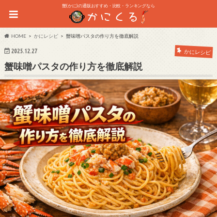
蟹(かに)の通販おすすめ・比較・ランキングなら
HOME
かにレシピ
蟹味噌パスタの作り方を徹底解説
2025.12.27
かにレシピ
蟹味噌パスタの作り方を徹底解説