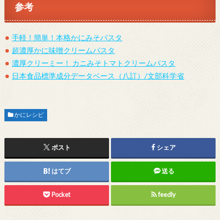
参考
手軽！簡単！本格かにみそパスタ
超濃厚かに味噌クリームパスタ
濃厚クリーミー！ カニみそトマトクリームパスタ
日本食品標準成分データベース（八訂）/文部科学省
かにレシピ
ポスト
シェア
はてブ
送る
Pocket
feedly