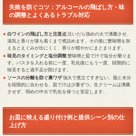
失敗を防ぐコツ：アルコールの飛ばし方・味
の調整とよくあるトラブル対応
白ワインの飛ばし方と注意点
注いだら強めの火で沸騰させ、
湯気と香りが落ち着くまで煮詰めます。その後に蟹味噌を加
えるとえぐみが出にくく、香りが穏やかにまとまります。
味見のタイミングと塩分調整
蟹味噌と茹で汁で塩分が乗りま
す。パスタを入れる前に一度、乳化後にもう一度、段階的に
味見すると過不足が防げます。
ソースの分離を防ぐ裏ワザ
強火で煮立てすぎない、脂と水分
を段階的に合わせる、茹で汁は少量ずつ。生クリームは沸騰
させず、弱めの中火で乳化を保つと安定します。
お皿に映える盛り付け例と提供シーン別の仕
上げ方