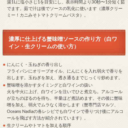
湯1Lに塩小さじ1を目安にし、表示時間より30秒〜1分短く茹
でます。茹で汁は後でソースの乳化に使います（濃厚クリー
ミー！カニみそトマトクリームパスタ）。
濃厚に仕上げる蟹味噌ソースの作り方（白ワ
イン・生クリームの使い方）
にんにく・玉ねぎの香り出し
フライパンにオリーブオイル、にんにくを入れ弱火で香りを
出します。玉ねぎを加え、透き通るまでじっくり炒めます。
蟹味噌を溶かすタイミングと白ワインの扱い
火を中火に上げ、白ワインを注いでひと煮立ち。アルコール
が立ちのぼるのを待ち、半量ほど煮詰めます。その後に蟹味
噌を加え、弱火でムラなく溶かします（蟹専門店マルツ、
Oceans Nadiaの各レシピでも白ワインで香りづけ後にアルコ
ールを飛ばす方法が紹介されています）。
生クリームやトマトを加える順序