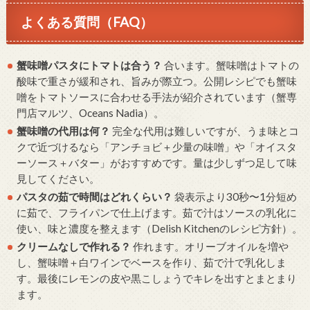
よくある質問（FAQ）
蟹味噌パスタにトマトは合う？
合います。蟹味噌はトマトの
酸味で重さが緩和され、旨みが際立つ。公開レシピでも蟹味
噌をトマトソースに合わせる手法が紹介されています（蟹専
門店マルツ、Oceans Nadia）。
蟹味噌の代用は何？
完全な代用は難しいですが、うま味とコ
クで近づけるなら「アンチョビ＋少量の味噌」や「オイスタ
ーソース＋バター」がおすすめです。量は少しずつ足して味
見してください。
パスタの茹で時間はどれくらい？
袋表示より30秒〜1分短め
に茹で、フライパンで仕上げます。茹で汁はソースの乳化に
使い、味と濃度を整えます（Delish Kitchenのレシピ方針）。
クリームなしで作れる？
作れます。オリーブオイルを増や
し、蟹味噌＋白ワインでベースを作り、茹で汁で乳化しま
す。最後にレモンの皮や黒こしょうでキレを出すとまとまり
ます。