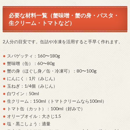
必要な材料一覧（蟹味噌・蟹の身・パスタ・
生クリーム・トマトなど）
2人分の目安です。缶詰や冷凍を活用すると手早く作れます。
スパゲッティ：160〜180g
蟹味噌（缶）：60〜80g
蟹の身（ほぐし身／缶・冷凍可）：80〜100g
にんにく：1片（みじん）
玉ねぎ：1/4個（みじん）
白ワイン：50ml
生クリーム：150ml（トマトクリームなら100ml）
トマト缶（カット）：100ml（好みで）
オリーブオイル：大さじ1.5
塩・黒こしょう：適量