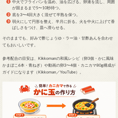
中火でフライパンを温め、油を広げる。卵液を流し、周囲
が固まるまで5〜10秒待つ。
底を3〜4回大きく混ぜて半熟を保つ。
弱火にして円形を整え、半月に折る。火を中火に上げて香
ばしさをつけ、皿へ滑らせる。
そのままでも、好みで酢じょうゆ・ラー油・甘酢あんを合わせ
てもおいしいです。
参考配合の目安は、Kikkomanの和風レシピ（卵3個・かに風味
かまぼこ6本・青ねぎ）や動画の卵3〜4個・カニカマ80g構成が
ガイドになります（Kikkoman／YouTube）。