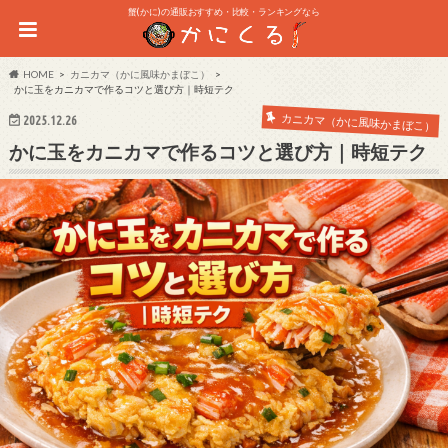
蟹(かに)の通販おすすめ・比較・ランキングなら
HOME
カニカマ（かに風味かまぼこ）
かに玉をカニカマで作るコツと選び方｜時短テク
カニカマ（かに風味かまぼこ）
2025.12.26
かに玉をカニカマで作るコツと選び方｜時短テク