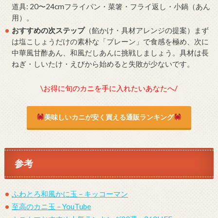
道具: 20〜24cmフライパン・菜箸・フライ返し・小鍋（あん
用）。
おすすめの次ステップ
（餡かけ・具材アレンジの提案）まず
は塩こしょうだけの素朴な「プレーン」で食感を極め、次に
中華風甘酢あん、和風だしあんに挑戦しましょう。具材は長
ねぎ・しいたけ・えびから始めると失敗が少ないです。
\お得に旬のカニを手に入れたいあなたへ/
美味しいカニが安く買える通販ランキング
参考
ふわとろ和風かに玉 – キッコーマン
至高のカニ玉 – YouTube