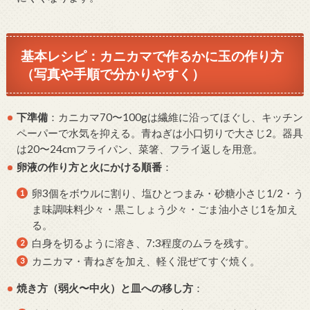
基本レシピ：カニカマで作るかに玉の作り方
（写真や手順で分かりやすく）
下準備
：カニカマ70〜100gは繊維に沿ってほぐし、キッチン
ペーパーで水気を抑える。青ねぎは小口切りで大さじ2。器具
は20〜24cmフライパン、菜箸、フライ返しを用意。
卵液の作り方と火にかける順番
：
卵3個をボウルに割り、塩ひとつまみ・砂糖小さじ1/2・う
ま味調味料少々・黒こしょう少々・ごま油小さじ1を加え
る。
白身を切るように溶き、7:3程度のムラを残す。
カニカマ・青ねぎを加え、軽く混ぜてすぐ焼く。
焼き方（弱火〜中火）と皿への移し方
：