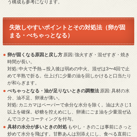
う構成も参考になります。
失敗しやすいポイントとその対処法（卵が固
まる・べちゃっとなる）
卵が固くなる原因と戻し方
原因: 強火すぎ・混ぜすぎ・焼き
時間が長い。
対処: 中火で予熱→投入後は弱めの中火、混ぜは3〜4回で止
めて半熟で折る。仕上げに少量の油を回しかけると口当たり
が和らぎます。
べちゃっとなる・油が足りないときの調整法
原因: 具材の水
分、油不足、卵液が薄い。
対処: カニカマはペーパーで余分な水分を除く。油は大さじ1
以上を確保。砂糖を控えめにし、卵液にごま油を少量混ぜ込
んでコクとコーティングを付与。
具材の水分が多いときの対処
もやし・きのこは事前にさっと
炒めて水分を飛ばす。甘酢あんは別添えにし、食べる直前に