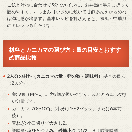
ご飯と汁物に合わせて5分でメインに、お弁当は半月に折って
詰めやすく、おつまみは小さめに焼いて甘酢あんをからめれ
ば満足感が出ます。基本レシピを押さえると、和風・中華風
のアレンジも自在です。
材料とカニカマの選び方：量の目安とおすす
め商品比較
2人分の材料（カニカマの量・卵の数・調味料）
基本の目安
（2人分）
卵: 3個（M〜L）。卵3個が扱いやすく、ふわとろにしやす
い分量です。
カニカマ: 70〜100g（小分け1〜2パック、または6本前
後）。
青ねぎ: 小口切りで大さじ2。
調味料:
塩ひとつまみ
、
砂糖小さじ1/2
、うま味調味料