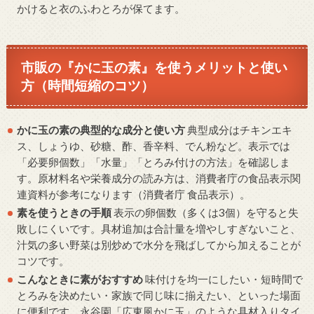
かけると衣のふわとろが保てます。
市販の『かに玉の素』を使うメリットと使い
方（時間短縮のコツ）
かに玉の素の典型的な成分と使い方
典型成分はチキンエキ
ス、しょうゆ、砂糖、酢、香辛料、でん粉など。表示では
「必要卵個数」「水量」「とろみ付けの方法」を確認しま
す。原材料名や栄養成分の読み方は、消費者庁の食品表示関
連資料が参考になります（消費者庁 食品表示）。
素を使うときの手順
表示の卵個数（多くは3個）を守ると失
敗しにくいです。具材追加は合計量を増やしすぎないこと、
汁気の多い野菜は別炒めで水分を飛ばしてから加えることが
コツです。
こんなときに素がおすすめ
味付けを均一にしたい・短時間で
とろみを決めたい・家族で同じ味に揃えたい、といった場面
に便利です。永谷園「広東風かに玉」のような具材入りタイ