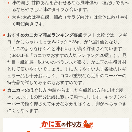
味の濃さ: 甘酢あんを合わせるなら風味強め、塩だけで食べ
るならやさしい味のタイプが合います。
太さ: 太めは存在感、細め（サラダ向け）は全体に散りやす
く時短向きです。
おすすめカニカマ商品ランキング要点
テスト比較では、スギ
ヨ「かにちゃいまっせ 6パック 576g」が1位評価となり、
「カニのようなほぐれと味わい」が高く評価されています
（360LIFE「カニカマおすすめ人気ランキング20選」）。見
た目・繊維感・味わいのバランスが良く、かに玉の主役具材
として使いやすいでしょう。手に入りやすい大手各社のレギ
ュラー品も十分おいしく、コスパ重視なら近所のスーパーの
特売品で試してみるのもおすすめです。
カニカマのほぐし方
包装から出したら繊維の方向に指で裂
き、太いままの部分は縦に割いて均一にします。キッチンペ
ーパーで軽く押さえて余分な水分を除くと、卵がべちゃつき
にくくなります。