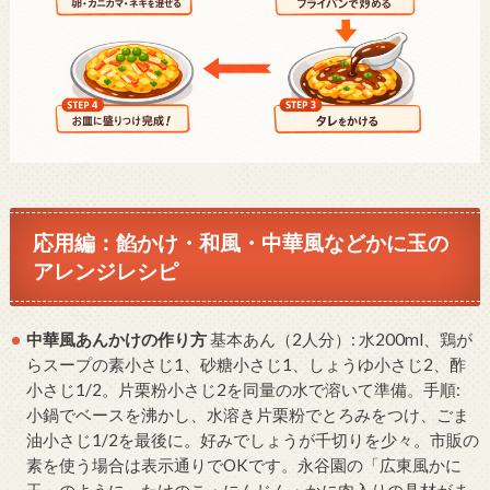
応用編：餡かけ・和風・中華風などかに玉の
アレンジレシピ
中華風あんかけの作り方
基本あん（2人分）: 水200ml、鶏が
らスープの素小さじ1、砂糖小さじ1、しょうゆ小さじ2、酢
小さじ1/2。片栗粉小さじ2を同量の水で溶いて準備。手順:
小鍋でベースを沸かし、水溶き片栗粉でとろみをつけ、ごま
油小さじ1/2を最後に。好みでしょうが千切りを少々。市販の
素を使う場合は表示通りでOKです。永谷園の「広東風かに