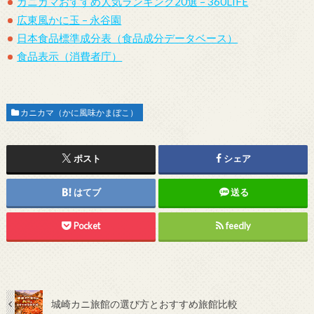
カニカマおすすめ人気ランキング20選 – 360LIFE
広東風かに玉 – 永谷園
日本食品標準成分表（食品成分データベース）
食品表示（消費者庁）
カニカマ（かに風味かまぼこ）
ポスト
シェア
はてブ
送る
Pocket
feedly
城崎カニ旅館の選び方とおすすめ旅館比較