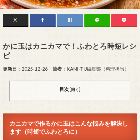
かに玉はカニカマで！ふわとろ時短レシ
ピ
更新日
：2025-12-26
筆者
：KANI-TU編集部（料理担当）
目次
[
開く
]
カニカマで作るかに玉はこんな悩みを解決し
ます（時短でふわとろに）