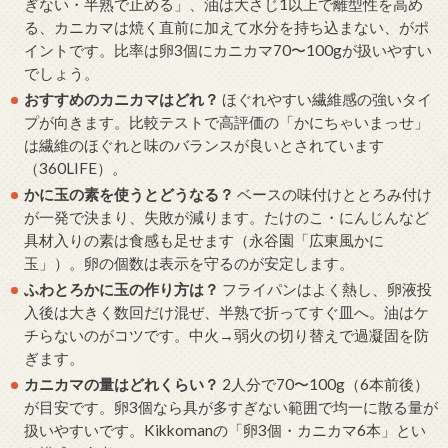
ぎない・半熟で止める」、油は大さじ1以上で離型性を高め
る、カニカマは焼く直前に加えて水分を持ち込まない、がポ
イントです。比率は卵3個にカニカマ70〜100gが扱いやすい
でしょう。
おすすめのカニカマはどれ？
ほぐれやすい繊維感の強いタイ
プが向きます。比較テストで高評価の「かにちゃいまっせ」
は繊維のほぐれと味のバランスが良いとされています
（360LIFE）。
かに玉の素を使うとどうなる？
ベースの味付けととろみ付け
が一発で決まり、失敗が減ります。たけのこ・にんじんなど
具材入りの素は食感も足せます（永谷園「広東風かに
玉」）。卵の個数は表示を守るのが安定します。
ふわとろかに玉の作り方は？
フライパンはよく熱し、卵液投
入後は大きく数回だけ混ぜ、半熟で折ってすぐ皿へ。油はケ
チらないのがコツです。中火→弱火の切り替えで過凝固を防
ぎます。
カニカマの量はどれくらい？
2人分で70〜100g（6本前後）
が目安です。卵3個なら具が多すぎない範囲で均一に散る量が
扱いやすいです。Kikkomanの「卵3個・カニカマ6本」とい