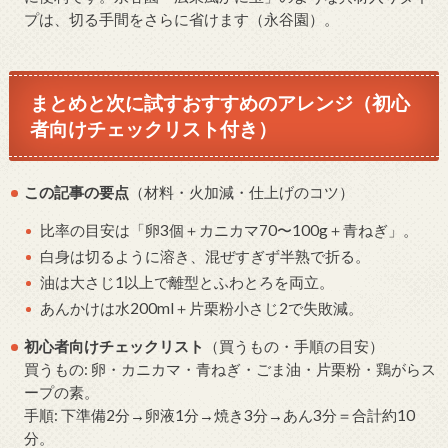
プは、切る手間をさらに省けます（永谷園）。
まとめと次に試すおすすめのアレンジ（初心
者向けチェックリスト付き）
この記事の要点
（材料・火加減・仕上げのコツ）
比率の目安は「卵3個＋カニカマ70〜100g＋青ねぎ」。
白身は切るように溶き、混ぜすぎず半熟で折る。
油は大さじ1以上で離型とふわとろを両立。
あんかけは水200ml＋片栗粉小さじ2で失敗減。
初心者向けチェックリスト
（買うもの・手順の目安）
買うもの: 卵・カニカマ・青ねぎ・ごま油・片栗粉・鶏がらス
ープの素。
手順: 下準備2分→卵液1分→焼き3分→あん3分＝合計約10
分。