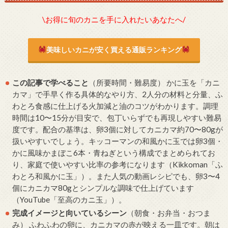
\お得に旬のカニを手に入れたいあなたへ/
美味しいカニが安く買える通販ランキング
この記事で学べること
（所要時間・難易度） かに玉を「カニ
カマ」で手早く作る具体的なやり方、2人分の材料と分量、ふ
わとろ食感に仕上げる火加減と油のコツがわかります。調理
時間は10〜15分が目安で、包丁いらずでも再現しやすい難易
度です。配合の基準は、卵3個に対してカニカマ約70〜80gが
扱いやすいでしょう。キッコーマンの和風かに玉では卵3個・
かに風味かまぼこ6本・青ねぎという構成でまとめられてお
り、家庭で使いやすい比率の参考になります（Kikkoman「ふ
わとろ和風かに玉」）。また人気の動画レシピでも、卵3〜4
個にカニカマ80gとシンプルな調味で仕上げています
（YouTube「至高のカニ玉」）。
完成イメージと向いているシーン
（朝食・お弁当・おつま
み） ふわふわの卵に、カニカマの赤が映える一皿です。朝は