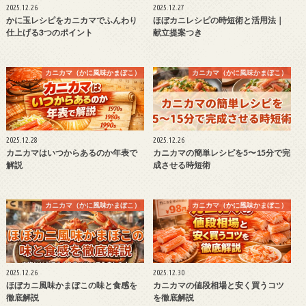
2025.12.26
2025.12.27
かに玉レシピをカニカマでふんわり
ほぼカニレシピの時短術と活用法｜
仕上げる3つのポイント
献立提案つき
カニカマ（かに風味かまぼこ）
カニカマ（かに風味かまぼこ）
2025.12.28
2025.12.26
カニカマはいつからあるのか年表で
カニカマの簡単レシピを5〜15分で完
解説
成させる時短術
カニカマ（かに風味かまぼこ）
カニカマ（かに風味かまぼこ）
2025.12.26
2025.12.30
ほぼカニ風味かまぼこの味と食感を
カニカマの値段相場と安く買うコツ
徹底解説
を徹底解説