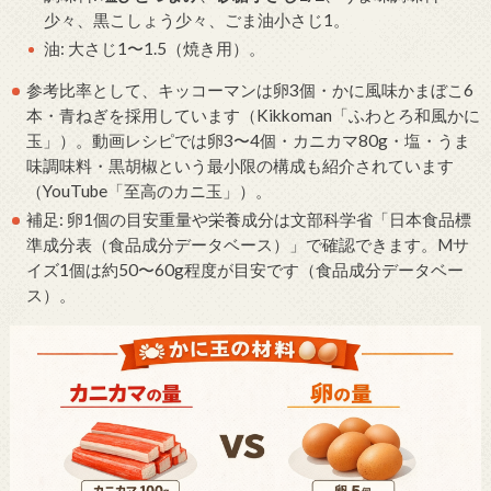
少々、黒こしょう少々、ごま油小さじ1。
油: 大さじ1〜1.5（焼き用）。
参考比率として、キッコーマンは卵3個・かに風味かまぼこ6
本・青ねぎを採用しています（Kikkoman「ふわとろ和風かに
玉」）。動画レシピでは卵3〜4個・カニカマ80g・塩・うま
味調味料・黒胡椒という最小限の構成も紹介されています
（YouTube「至高のカニ玉」）。
補足: 卵1個の目安重量や栄養成分は文部科学省「日本食品標
準成分表（食品成分データベース）」で確認できます。Mサ
イズ1個は約50〜60g程度が目安です（食品成分データベー
ス）。