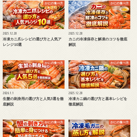
かにの食べ方
かにの食べ方
2025.12.28
2025.12.28
冷凍カニ爪レシピの選び方と人気ア
カニの冷凍保存と解凍のコツを徹底
レンジ10選
解説
かにの食べ方
かにの食べ方
2026.1.1
2025.12.28
生蟹の刺身用の選び方と人気5選を徹
冷凍カニ鍋の選び方と基本レシピを
底解説
徹底解説
かにの食べ方
かにの食べ方