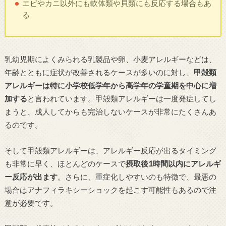
エビやカニ以外にも軟体類や貝類にも反応する場合もあ
る
乳幼児期によくみられる乳製品や卵、小麦アレルギーなどは、
年齢とともに症状が改善されるケースが多いのに対し、
甲殻類
アレルギーは特に小学校低学年から高学年の学童期を中心に増
加する
と言われています。甲殻類アレルギーは一度発症してし
まうと、成人してからも完治しないケースが非常にたくさんあ
るのです。
そして甲殻類アレルギーは、アレルギー反応が出るタイミング
も非常に早く、ほとんどのケースで
摂取後1時間以内にアレルギ
ー反応が出ます
。さらに、重症化しやすいのも特徴で、最悪の
場合はアナフィラキシーショックを起こす可能性もあるので注
意が必要です。