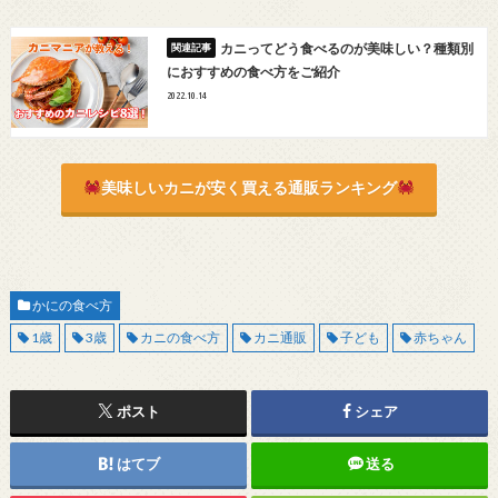
カニってどう食べるのが美味しい？種類別
におすすめの食べ方をご紹介
2022.10.14
美味しいカニが安く買える通販ランキング
かにの食べ方
1歳
3歳
カニの食べ方
カニ通販
子ども
赤ちゃん
ポスト
シェア
はてブ
送る