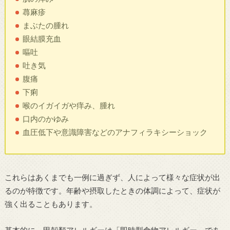
蕁麻疹
まぶたの腫れ
眼結膜充血
嘔吐
吐き気
腹痛
下痢
喉のイガイガや痒み、腫れ
口内のかゆみ
血圧低下や意識障害などのアナフィラキシーショック
これらはあくまでも一例に過ぎず、人によって様々な症状が出
るのが特徴です。年齢や摂取したときの体調によって、症状が
強く出ることもあります。
基本的に、甲殻類アレルギーは「即時型食物アレルギー」であ