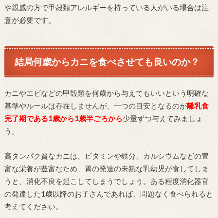
や親戚の方で甲殻類アレルギーを持っている人がいる場合は注
意が必要です。
結局何歳からカニを食べさせても良いのか？
カニやエビなどの甲殻類を何歳から与えてもいいという明確な
基準やルールは存在しませんが、一つの目安となるのが
離乳食
完了期である1歳から1歳半ごろ
から
少量ずつ与えてみましょ
う。
高タンパク質なカニは、ビタミンや鉄分、カルシウムなどの豊
富な栄養が豊富なため、胃の発達の未熟な乳幼児が食してしま
うと、消化不良を起こしてしまうでしょう。ある程度消化器官
の発達した1歳以降のお子さんであれば、問題なく食べられると
考えてください。