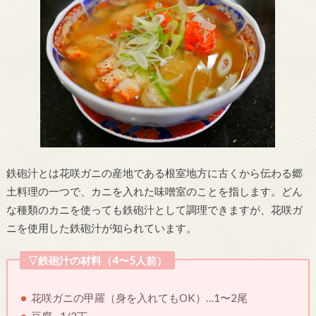
鉄砲汁とは花咲ガニの産地である根室地方に古くから伝わる郷
土料理の一つで、カニを入れた味噌室のことを指します。どん
な種類のカニを使っても鉄砲汁として調理できますが、花咲ガ
ニを使用した鉄砲汁が知られています。
▽鉄砲汁の材料（4〜5人前）
花咲ガニの甲羅（身を入れてもOK）…1〜2尾
豆腐…1/2丁