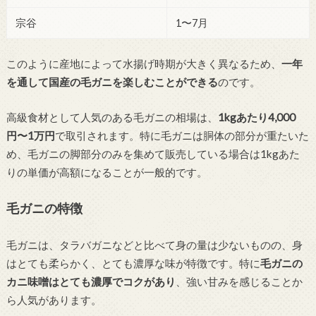
宗谷
1〜7月
このように産地によって水揚げ時期が大きく異なるため、
一年
を通して国産の毛ガニを楽しむことができる
のです。
高級食材として人気のある毛ガニの相場は、
1kgあたり4,000
円〜1万円
で取引されます。特に毛ガニは胴体の部分が重たいた
め、毛ガニの脚部分のみを集めて販売している場合は1kgあた
りの単価が高額になることが一般的です。
毛ガニの特徴
毛ガニは、タラバガニなどと比べて身の量は少ないものの、身
はとても柔らかく、とても濃厚な味が特徴です。特に
毛ガニの
カニ味噌はとても濃厚でコクがあり
、強い甘みを感じることか
ら人気があります。