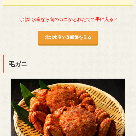
＼北釧水産なら旬のカニがとれたてで手に入る／
北釧水産で花咲蟹を見る
毛ガニ