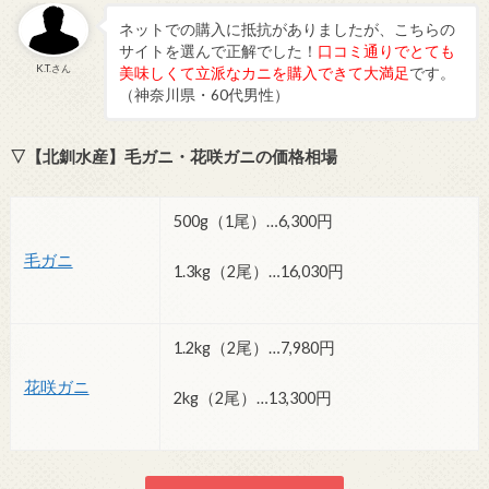
ネットでの購入に抵抗がありましたが、こちらの
サイトを選んで正解でした！
口コミ通りでとても
K.T.さん
美味しくて立派なカニを購入できて大満足
です。
（神奈川県・60代男性）
▽【北釧水産】毛ガニ・花咲ガニの価格相場
500g（1尾）…6,300円
毛ガニ
1.3kg（2尾）…16,030円
1.2kg（2尾）…7,980円
花咲ガニ
2kg（2尾）…13,300円