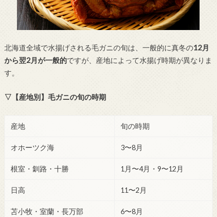
北海道全域で水揚げされる毛ガニの旬は、一般的に真冬の
12月
から翌2月が一般的
ですが、産地によって水揚げ時期が異なりま
す。
▽【産地別】毛ガニの旬の時期
産地
旬の時期
オホーツク海
3〜8月
根室・釧路・十勝
1月〜4月・9〜12月
日高
11〜2月
苫小牧・室蘭・長万部
6〜8月