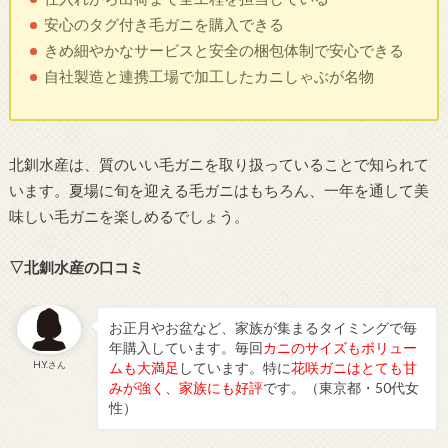
安心のタグ付き毛ガニを購入できる
きめ細やかなサービスと安全の梱包体制で安心できる
自社製造と連携工場で加工したカニしゃぶが名物
北釧水産は、質のいい毛ガニを取り扱っていることで知られて
います。夏場に旬を迎える毛ガニはもちろん、一年を通して美
味しい毛ガニを楽しめるでしょう。
▽北釧水産の口コミ
お正月やお盆など、家族が集まるタイミングで毎
年購入しています。毎回
カニのサイズもボリュー
H.Y.さん
ムも大満足
しています。特に
花咲ガニはとても甘
みが強く、家族にも好評
です。（東京都・50代女
性）