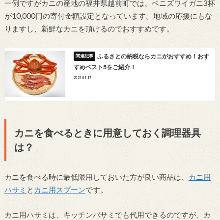
一例ですがカニの産地の福井県越前町では、ベニズワイガニ3杯
が10,000円の寄付金額設定となっています。地域の応援にもな
りますし、新鮮なカニを頂けるのでおすすめです。
ふるさとの納税ならカニがおすすめ！おす
すめベスト5をご紹介！
2021.01.17
カニを食べるときに用意しておく調理器具
は？
カニを食べる時に最低限用しておいた方が良い商品は、
カニ用
ハサミ
と
カニ用スプーン
です。
カニ用ハサミは、キッチンバサミでも代用できるのですが、カ