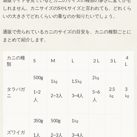
通販サイトを見ているとカニのサイズの種類の多さに驚くかも
しれません。カニサイズのSやLサイズと言われても、どれくら
いの大きさでどれくらいの量なのか知りたいでしょう。
通販で売られているカニのサイズの目安を、カニの種類ごとに
まとめて紹介します。
カニの種
４
S
M
L
２L
３L
類
L
500g
2㎏
1㎏
1.5㎏
タラバガ
2.5
3
1~2
5~6
2~3人
3~4人
ニ
㎏
㎏
人
人
350g
500g
1㎏
ズワイガ
1人
2~3人
3~4人