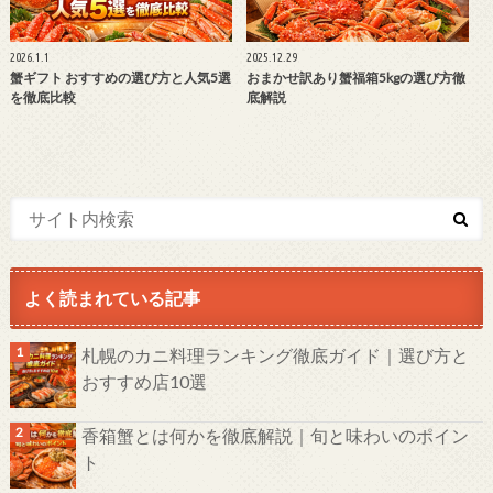
2026.1.1
2025.12.29
蟹ギフト おすすめの選び方と人気5選
おまかせ訳あり蟹福箱5kgの選び方徹
を徹底比較
底解説
よく読まれている記事
札幌のカニ料理ランキング徹底ガイド｜選び方と
おすすめ店10選
香箱蟹とは何かを徹底解説｜旬と味わいのポイン
ト