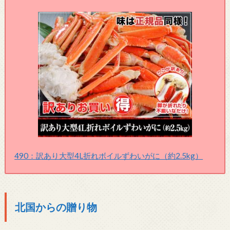
490：訳あり大型4L折れボイルずわいがに（約2.5kg）
北国からの贈り物