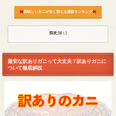
美味しいカニが安く買える通販ランキング
目次
[
開く
]
激安な訳ありガニって大丈夫？訳ありガニに
ついて徹底解説