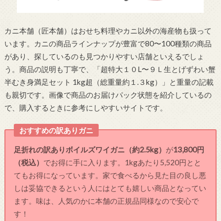
カニ本舗（匠本舗）はおせち料理やカニ以外の海産物も扱って
います。カニの商品ラインナップが豊富で80〜100種類の商品
があり、探しているのも見つかりやすい店舗といえるでしょ
う。商品の説明も丁寧で、「超特大１０L〜９Ｌ生とげずわい蟹
半むき身満足セット 1kg超（総重量約１.３kg）」と重量の記載
も親切です。画像で商品のお届けパック状態を紹介しているの
で、購入するときに参考にしやすいサイトです。
おすすめの訳ありガニ
足折れの訳ありボイルズワイガニ（約2.5kg）
が
13,800円
（税込）
でお得に手に入ります。1kgあたり5,520円とと
てもお得になっています。家で食べるから見た目の良し悪
しは妥協できるという人にはとても嬉しい商品となってい
ます。味は、人気のかに本舗の正規品同様なので安心で
す！