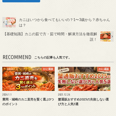
カニはいつから食べてもいいの？1〜3歳から？赤ちゃん
は？
【基礎知識】カニの茹で方・茹で時間・解凍方法を徹底解
説！
RECOMMEND
こちらの記事も人気です。
かに通販
かに通販
2026.1.1
2025.12.26
豊岡・城崎のカニ直売を賢く選ぶ3つ
蟹通販おすすめ2025の失敗しない選
のポイント
び方と人気5選