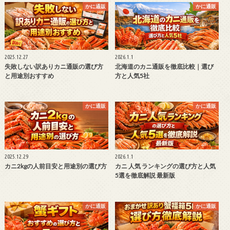
かに通販
かに通販
2025.12.27
2026.1.1
失敗しない訳ありカニ通販の選び方
北海道のカニ通販を徹底比較｜選び
と用途別おすすめ
方と人気5社
かに通販
かに通販
2025.12.29
2026.1.1
カニ2kgの人前目安と用途別の選び方
カニ 人気 ランキングの選び方と人気
5選を徹底解説 最新版
かに通販
かに通販